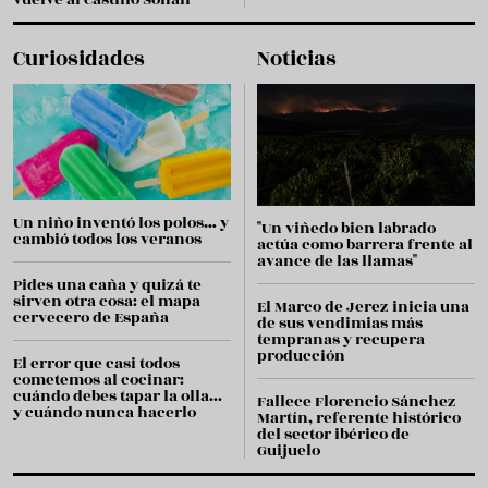
Curiosidades
Noticias
Un niño inventó los polos… y
"Un viñedo bien labrado
cambió todos los veranos
actúa como barrera frente al
avance de las llamas"
Pides una caña y quizá te
sirven otra cosa: el mapa
El Marco de Jerez inicia una
cervecero de España
de sus vendimias más
tempranas y recupera
producción
El error que casi todos
cometemos al cocinar:
cuándo debes tapar la olla...
Fallece Florencio Sánchez
y cuándo nunca hacerlo
Martín, referente histórico
del sector ibérico de
Guijuelo