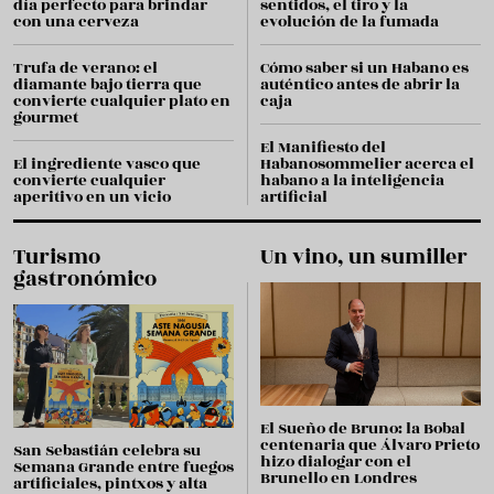
día perfecto para brindar
sentidos, el tiro y la
con una cerveza
evolución de la fumada
Trufa de verano: el
Cómo saber si un Habano es
diamante bajo tierra que
auténtico antes de abrir la
convierte cualquier plato en
caja
gourmet
El Manifiesto del
El ingrediente vasco que
Habanosommelier acerca el
convierte cualquier
habano a la inteligencia
aperitivo en un vicio
artificial
Turismo
Un vino, un sumiller
gastronómico
El Sueño de Bruno: la Bobal
centenaria que Álvaro Prieto
San Sebastián celebra su
hizo dialogar con el
Semana Grande entre fuegos
Brunello en Londres
artificiales, pintxos y alta