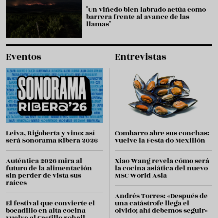
"Un viñedo bien labrado actúa como
barrera frente al avance de las
llamas"
Eventos
Entrevistas
Leiva, Rigoberta y vino: así
Combarro abre sus conchas:
será Sonorama Ribera 2026
vuelve la Festa do Mexillón
Auténtica 2026 mira al
Xiao Wang revela cómo será
futuro de la alimentación
la cocina asiática del nuevo
sin perder de vista sus
MSC World Asia
raíces
Andrés Torres: «Después de
El festival que convierte el
una catástrofe llega el
bocadillo en alta cocina
olvido; ahí debemos seguir»
vuelve al Castillo Sohail