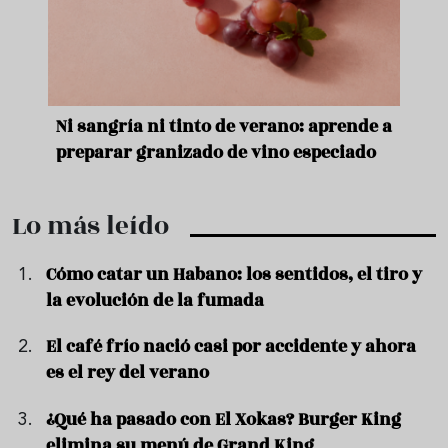
e
Ni sangría ni tinto de verano: aprende a
Acei
preparar granizado de vino especiado
vera
Lo más leído
Cómo catar un Habano: los sentidos, el tiro y
la evolución de la fumada
El café frío nació casi por accidente y ahora
es el rey del verano
¿Qué ha pasado con El Xokas? Burger King
elimina su menú de Grand King