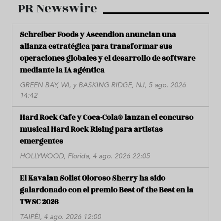
PR Newswire
Schreiber Foods y Ascendion anuncian una
alianza estratégica para transformar sus
operaciones globales y el desarrollo de software
mediante la IA agéntica
GREEN BAY, WI, y BASKING RIDGE, NJ, 5 ago. 2026
14:42
Hard Rock Cafe y Coca-Cola® lanzan el concurso
musical Hard Rock Rising para artistas
emergentes
HOLLYWOOD, Florida, 4 ago. 2026 22:05
El Kavalan Solist Oloroso Sherry ha sido
galardonado con el premio Best of the Best en la
TWSC 2026
TAIPÉI, 4 ago. 2026 12:00