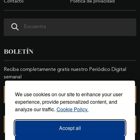
Contacto
Política de privacidad
Buscar
BOLETÍN
Reciba completamente gratis nuestro Periódico Digital
semanal
We use cookies on our site to enhance your user
SUSCRIBIRSE
experience, provide personalized content, and
analyze our traffic.
Cookie Policy.
CANCELAR SUSCRIPCIÓN
Accept all