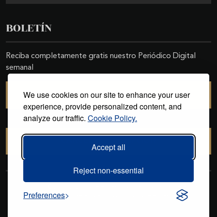
BOLETÍN
Reciba completamente gratis nuestro Periódico Digital
semanal
We use cookies on our site to enhance your user
SUSCRIBIRSE
experience, provide personalized content, and
analyze our traffic.
Cookie Policy.
CANCELAR SUSCRIPCIÓN
Accept all
Reject non-essential
Copyright © 2011-2026. Excelencias Gourmet. Todos los derechos
Preferences
reservados. Desarrollado por
Grupo Excelencias
.