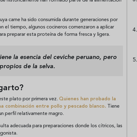
que históricamente han formado parte de la alimentación
 cuya carne ha sido consumida durante generaciones por
on el tiempo, algunos cocineros comenzaron a aplicar
para preparar esta proteína de forma fresca y ligera.
iene la esencia del ceviche peruano, pero
propios de la selva.
garto?
este plato por primera vez.
Quienes han probado la
na combinación entre pollo y pescado blanco.
Tiene
 un perfil relativamente magro.
ulta adecuada para preparaciones donde los cítricos, las
agonista.