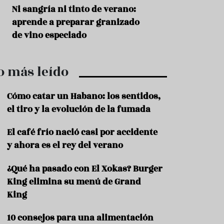
r
t
s
Ni sangría ni tinto de verano:
Aceitunas: el ape
r
o
aprende a preparar granizado
del verano
o
t
de vino especiado
u
r
i
o más leído
s
m
o
Cómo catar un Habano: los sentidos,
R
el tiro y la evolución de la fumada
e
c
El café frío nació casi por accidente
e
y ahora es el rey del verano
t
a
s
¿Qué ha pasado con El Xokas? Burger
King elimina su menú de Grand
S
a
King
l
u
10 consejos para una alimentación
d