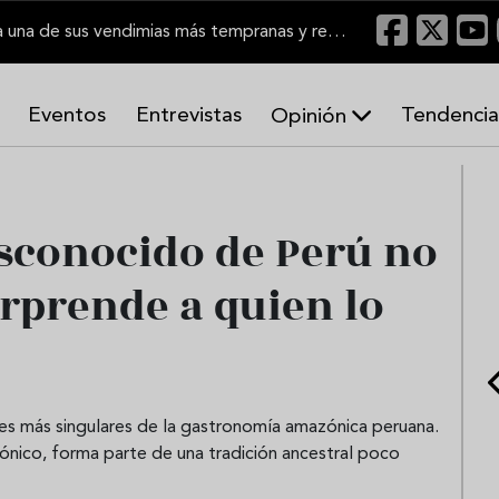
El Marco de Jerez inicia una de sus vendimias más tempranas y recupera producción
Eventos
Entrevistas
Tendencia
Opinión
A
r
m
o
esconocido de Perú no
n
í
orprende a quien lo
a
s
nes más singulares de la gastronomía amazónica peruana.
nico, forma parte de una tradición ancestral poco