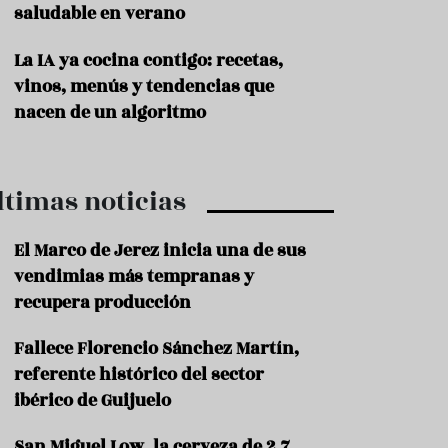
saludable en verano
P
r
La IA ya cocina contigo: recetas,
o
vinos, menús y tendencias que
d
u
nacen de un algoritmo
c
t
o
ltimas noticias
T
r
a
El Marco de Jerez inicia una de sus
d
vendimias más tempranas y
i
c
recupera producción
i
o
Fallece Florencio Sánchez Martín,
n
referente histórico del sector
e
s
ibérico de Guijuelo
R
San Miguel Low, la cerveza de 2,7