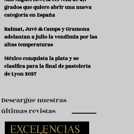
e
s
grados que quiere abrir una nueva
t
categoría en España
a
u
Raimat, Juvé & Camps y Gramona
r
a
adelantan a julio la vendimia por las
n
altas temperaturas
t
e
s
México conquista la plata y se
clasifica para la final de pastelería
F
de Lyon 2027
o
r
m
a
c
Descargue nuestras
i
ó
últimas revistas
n
C
o