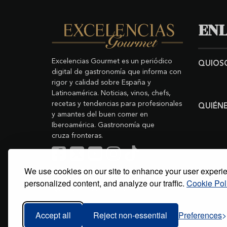
ENL
Excelencias Gourmet es un periódico
QUIOS
digital de gastronomía que informa con
rigor y calidad sobre España y
Latinoamérica. Noticias, vinos, chefs,
recetas y tendencias para profesionales
QUIÉN
y amantes del buen comer en
Iberoamérica. Gastronomía que
cruza fronteras.
We use cookies on our site to enhance your user experi
Buscar
Copyright © 2011-2026 Excelencias Gourmet.
personalized content, and analyze our traffic.
Cookie Pol
Todos los derechos reservados.
Desarrollado por
Grupo Excelencias
.
Accept all
Reject non-essential
Preferences