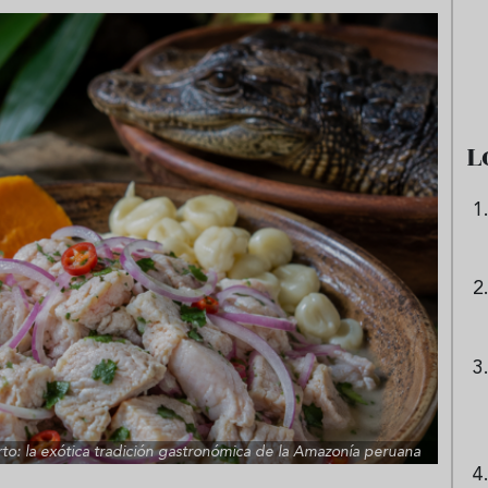
e sandía: el plato
Cinco cremas frías de verdura
 repetir todo el
que querrás repetir todo agost
L
to: la exótica tradición gastronómica de la Amazonía peruana