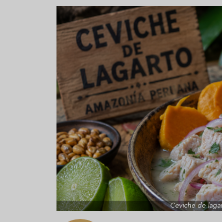
Aceitunas: el aperitivo estrella
Sopa fría d
del verano
que querrás
verano
Ceviche de lagar