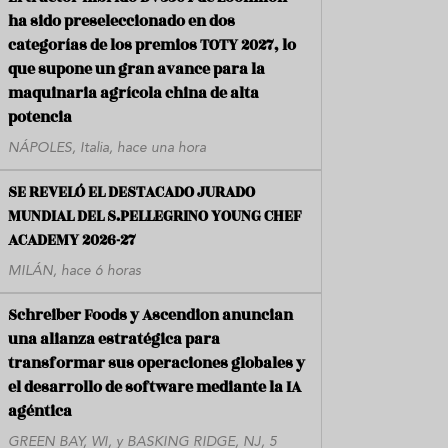
ha sido preseleccionado en dos
categorías de los premios TOTY 2027, lo
que supone un gran avance para la
maquinaria agrícola china de alta
potencia
NÁPOLES, Italia, hace una hora
SE REVELÓ EL DESTACADO JURADO
MUNDIAL DEL S.PELLEGRINO YOUNG CHEF
ACADEMY 2026-27
MILÁN, hace 6 horas
Schreiber Foods y Ascendion anuncian
una alianza estratégica para
transformar sus operaciones globales y
el desarrollo de software mediante la IA
agéntica
GREEN BAY, WI, y BASKING RIDGE, NJ, 5