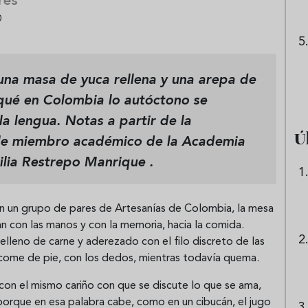
res
0
una masa de yuca rellena y una arepa de
qué en Colombia lo autóctono se
la lengua.
Notas a partir de la
Ú
ble miembro académico de la Academia
ilia Restrepo Manrique
.
n un grupo de pares de Artesanías de Colombia, la mesa
an con las manos y con la memoria, hacia la comida.
lleno de carne y aderezado con el filo discreto de las
 come de pie, con los dedos, mientras todavía quema.
 con el mismo cariño con que se discute lo que se ama,
porque en esa palabra cabe, como en un cibucán, el jugo