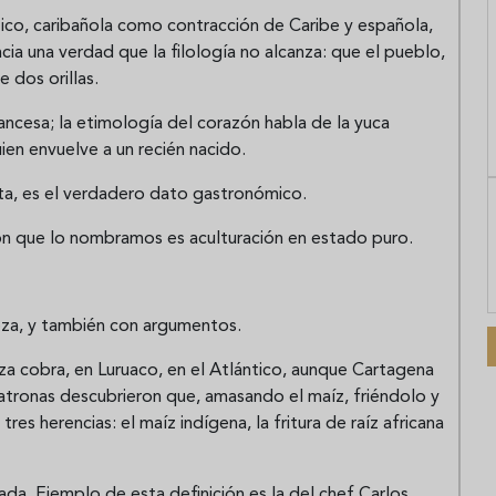
tico, caribañola como contracción de Caribe y española,
cia una verdad que la filología no alcanza: que el pueblo,
e dos orillas.
ancesa; la etimología del corazón habla de la yuca
ien envuelve a un recién nacido.
uta, es el verdadero dato gastronómico.
 con que lo nombramos es aculturación en estado puro.
eza, y también con argumentos.
erza cobra, en Luruaco, en el Atlántico, aunque Cartagena
 matronas descubrieron que, amasando el maíz, friéndolo y
res herencias: el maíz indígena, la fritura de raíz africana
a. Ejemplo de esta definición es la del chef Carlos