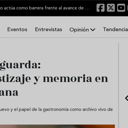
"Un viñedo bien labrado actúa como barrera frente al avance de las llamas"
Eventos
Entrevistas
Tendencia
Opinión
A
r
m
o
 guarda:
n
í
tizaje y memoria en
a
s
iana
 huevo y el papel de la gastronomía como archivo vivo de