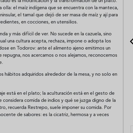
ltado es la modificación y la transformación de un plato.
a olla: el maíz indígena que se encuentra con la manteca,
ninsular, el tamal que dejó de ser masa de maíz y ají para
redientes, en cocciones, en utensilios.
nda y más difícil de ver. No sucede en la cazuela, sino
 cual una cultura acepta, rechaza, impone o adopta los
dose en Todorov: ante el alimento ajeno emitimos un
, me repugna, nos acercamos o nos alejamos, reconocemos
e.
los hábitos adquiridos alrededor de la mesa, y no solo en
aje está en el plato; la aculturación está en el gesto de
e considera comida de indios y qué se juzga digno de la
ro, recuerda Restrepo, suele imponer su comida. Por
nocente de sabores: es la cicatriz, hermosa y a veces