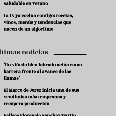
saludable en verano
P
r
La IA ya cocina contigo: recetas,
o
vinos, menús y tendencias que
d
u
nacen de un algoritmo
c
t
o
ltimas noticias
T
r
a
"Un viñedo bien labrado actúa como
d
barrera frente al avance de las
i
c
llamas"
i
o
El Marco de Jerez inicia una de sus
n
vendimias más tempranas y
e
s
recupera producción
R
Fallece Florencio Sánchez Martín,