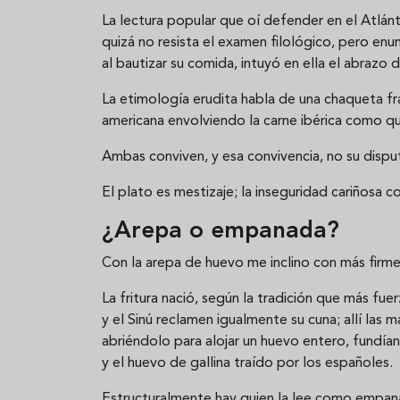
La lectura popular que oí defender en el Atlán
quizá no resista el examen filológico, pero enun
al bautizar su comida, intuyó en ella el abrazo d
La etimología erudita habla de una chaqueta fr
americana envolviendo la carne ibérica como qu
Ambas conviven, y esa convivencia, no su disp
El plato es mestizaje; la inseguridad cariñosa
¿Arepa o empanada?
Con la arepa de huevo me inclino con más firm
La fritura nació, según la tradición que más fu
y el Sinú reclamen igualmente su cuna; allí las
abriéndolo para alojar un huevo entero, fundían t
y el huevo de gallina traído por los españoles.
Estructuralmente hay quien la lee como empanad