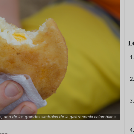
e sandía: el plato
Cinco cremas frías de verdura
 repetir todo el
que querrás repetir todo agost
L
, uno de los grandes símbolos de la gastronomía colombiana