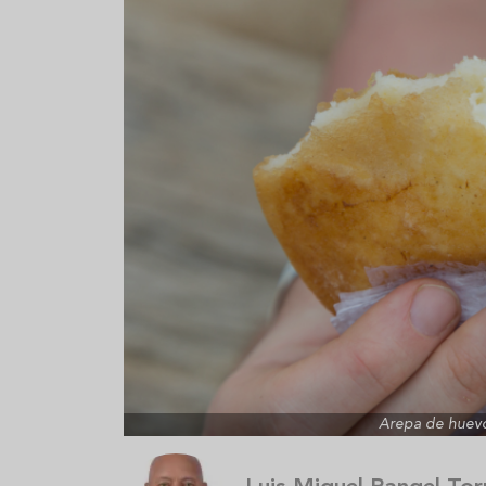
Aceitunas: el aperitivo estrella
Sopa fría d
del verano
que querrás
verano
Arepa de huevo