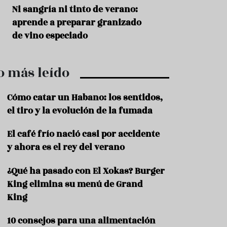
r
t
s
Ni sangría ni tinto de verano:
Aceitunas: el ape
r
o
aprende a preparar granizado
del verano
o
t
de vino especiado
u
r
i
o más leído
s
m
o
Cómo catar un Habano: los sentidos,
R
el tiro y la evolución de la fumada
e
c
El café frío nació casi por accidente
e
y ahora es el rey del verano
t
a
s
¿Qué ha pasado con El Xokas? Burger
King elimina su menú de Grand
S
a
King
l
u
10 consejos para una alimentación
d