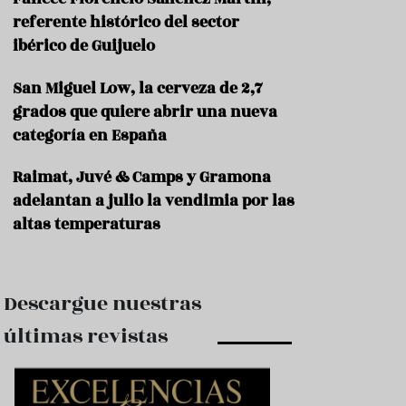
e
s
referente histórico del sector
t
ibérico de Guijuelo
a
u
San Miguel Low, la cerveza de 2,7
r
a
grados que quiere abrir una nueva
n
categoría en España
t
e
s
Raimat, Juvé & Camps y Gramona
adelantan a julio la vendimia por las
F
altas temperaturas
o
r
m
a
c
Descargue nuestras
i
ó
últimas revistas
n
C
o