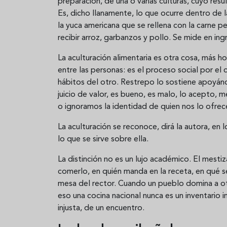
preparación, de una o varias culturas, cuyo resu
Es, dicho llanamente, lo que ocurre dentro de l
la yuca americana que se rellena con la carne pe
recibir arroz, garbanzos y pollo. Se mide en ing
La aculturación alimentaria es otra cosa, más ho
entre las personas: es el proceso social por el
hábitos del otro. Restrepo lo sostiene apoyán
juicio de valor, es bueno, es malo, lo acepto
o ignoramos la identidad de quien nos lo ofrec
La aculturación se reconoce, dirá la autora, en 
lo que se sirve sobre ella.
La distinción no es un lujo académico. El mestiz
comerlo, en quién manda en la receta, en qué s
mesa del rector. Cuando un pueblo domina a ot
eso una cocina nacional nunca es un inventario i
injusta, de un encuentro.