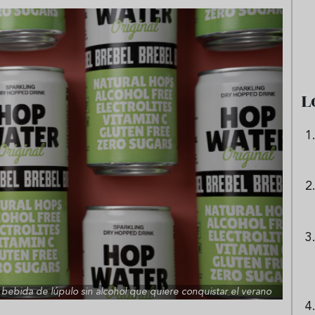
e sandía: el plato
Cinco cremas frías de verdura
 repetir todo el
que querrás repetir todo agost
L
bebida de lúpulo sin alcohol que quiere conquistar el verano