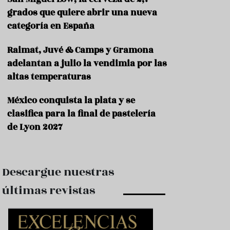
e
s
grados que quiere abrir una nueva
t
categoría en España
a
u
Raimat, Juvé & Camps y Gramona
r
a
adelantan a julio la vendimia por las
n
altas temperaturas
t
e
s
México conquista la plata y se
clasifica para la final de pastelería
F
de Lyon 2027
o
r
m
a
c
Descargue nuestras
i
ó
últimas revistas
n
C
o