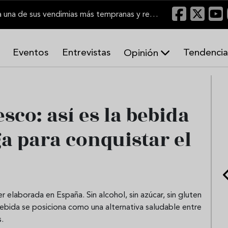
El Marco de Jerez inicia una de sus vendimias más tempranas y recupera producción
Eventos
Entrevistas
Tendencia
Opinión
A
r
m
o
esco: así es la bebida
n
í
ga para conquistar el
a
s
 elaborada en España. Sin alcohol, sin azúcar, sin gluten
 bebida se posiciona como una alternativa saludable entre
s.