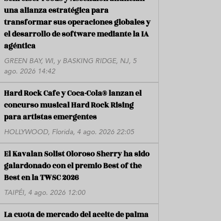
una alianza estratégica para
transformar sus operaciones globales y
el desarrollo de software mediante la IA
agéntica
GREEN BAY, WI, y BASKING RIDGE, NJ, 5
ago. 2026 14:42
Hard Rock Cafe y Coca-Cola® lanzan el
concurso musical Hard Rock Rising
para artistas emergentes
HOLLYWOOD, Florida, 4 ago. 2026 22:05
El Kavalan Solist Oloroso Sherry ha sido
galardonado con el premio Best of the
Best en la TWSC 2026
TAIPÉI, 4 ago. 2026 12:00
La cuota de mercado del aceite de palma