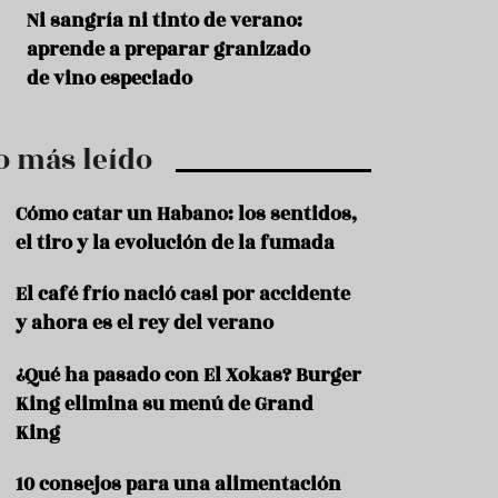
r
t
s
Ni sangría ni tinto de verano:
Aceitunas: el ape
r
o
aprende a preparar granizado
del verano
o
t
de vino especiado
u
r
i
o más leído
s
m
o
Cómo catar un Habano: los sentidos,
R
el tiro y la evolución de la fumada
e
c
El café frío nació casi por accidente
e
y ahora es el rey del verano
t
a
s
¿Qué ha pasado con El Xokas? Burger
King elimina su menú de Grand
S
a
King
l
u
10 consejos para una alimentación
d