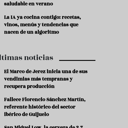
saludable en verano
P
r
La IA ya cocina contigo: recetas,
o
vinos, menús y tendencias que
d
u
nacen de un algoritmo
c
t
o
ltimas noticias
T
r
a
El Marco de Jerez inicia una de sus
d
vendimias más tempranas y
i
c
recupera producción
i
o
Fallece Florencio Sánchez Martín,
n
referente histórico del sector
e
s
ibérico de Guijuelo
R
San Miguel Low, la cerveza de 2,7