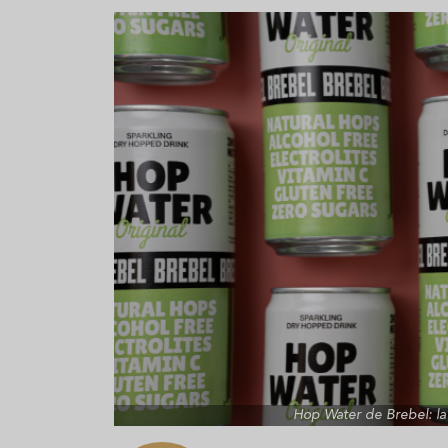
Aceitunas: el aperitivo estrella
Sopa fría d
del verano
que querrás
verano
Hop Water de Brebel: la 