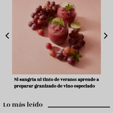
e
Ni sangría ni tinto de verano: aprende a
Acei
preparar granizado de vino especiado
vera
Lo más leído