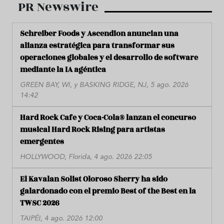
PR Newswire
Schreiber Foods y Ascendion anuncian una
alianza estratégica para transformar sus
operaciones globales y el desarrollo de software
mediante la IA agéntica
GREEN BAY, WI, y BASKING RIDGE, NJ, 5 ago. 2026
14:42
Hard Rock Cafe y Coca-Cola® lanzan el concurso
musical Hard Rock Rising para artistas
emergentes
HOLLYWOOD, Florida, 4 ago. 2026 22:05
El Kavalan Solist Oloroso Sherry ha sido
galardonado con el premio Best of the Best en la
TWSC 2026
TAIPÉI, 4 ago. 2026 12:00