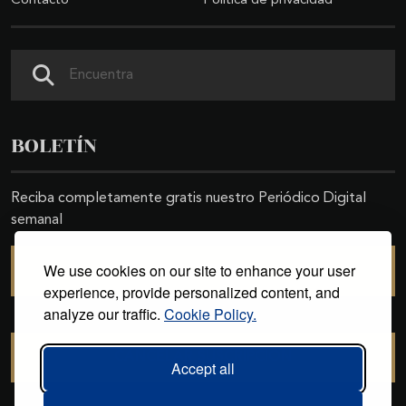
Contacto
Política de privacidad
Buscar
BOLETÍN
Reciba completamente gratis nuestro Periódico Digital
semanal
We use cookies on our site to enhance your user
SUSCRIBIRSE
experience, provide personalized content, and
analyze our traffic.
Cookie Policy.
CANCELAR SUSCRIPCIÓN
Accept all