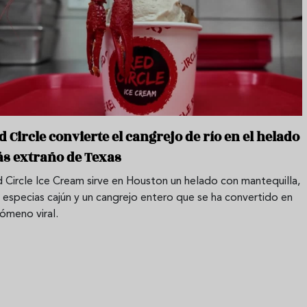
m
i
l
l
e
r
d Circle convierte el cangrejo de río en el helado
s extraño de Texas
 Circle Ice Cream sirve en Houston un helado con mantequilla,
, especias cajún y un cangrejo entero que se ha convertido en
ómeno viral.