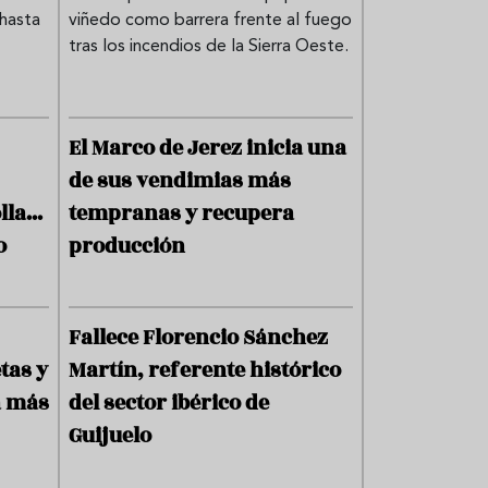
La Escuela Sup
e
 hasta
viñedo como barrera frente al fuego
Sevilla abre e
s
tras los incendios de la Sierra Oeste.
para sus progr
restauración y 
R
e
recupera Alab
s
espacio de for
El Marco de Jerez inicia una
t
a
de sus vendimias más
u
El futuro de
r
la...
tempranas y recupera
aprende ent
a
o
producción
n
escuela rur
t
transforma
e
s
Fallece Florencio Sánchez
¿Quieres se
F
tas y
Martín, referente histórico
o
profesional
r
a más
del sector ibérico de
Española d
m
Guijuelo
a
nueva edici
c
internacio
i