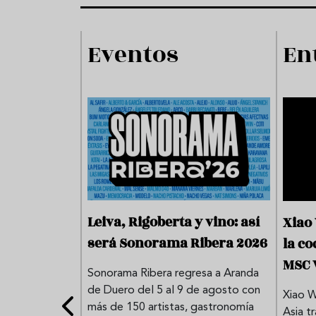
Eventos
En
Leiva, Rigoberta y vino: así
 una
Xiao
será Sonorama Ribera 2026
udable en
la co
MSC 
Sonorama Ribera regresa a Aranda
de Duero del 5 al 9 de agosto con
 verano sin
Xiao 
más de 150 artistas, gastronomía
u dieta al calor
Asia t