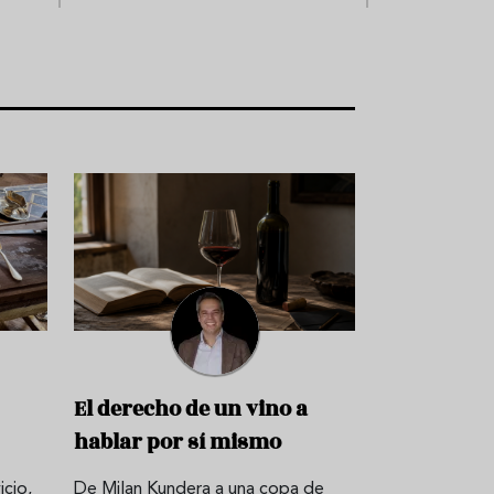
ó
n
C
o
c
t
e
l
e
r
í
a
El derecho de un vino a
hablar por sí mismo
icio,
De Milan Kundera a una copa de