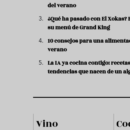
del verano
¿Qué ha pasado con El Xokas? 
su menú de Grand King
10 consejos para una alimenta
verano
La IA ya cocina contigo: receta
tendencias que nacen de un al
un
Vino
Co