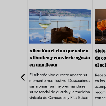
Albariño: el vino que sabe a
: la Bobal
Siet
Atlántico y convierte agosto
lvaro
de co
en una fiesta
gar con el
el ec
dres
El Albariño vive durante agosto su
Receta
momento más festivo. Descubrimos
en los 
l Sueño de
sus aromas, sus mejores maridajes,
acompa
ñas viejas que
su potencial de guarda y la tradición
recome
ra mostrar la
vinícola de Cambados y Rías Baixas.
con se
quena.