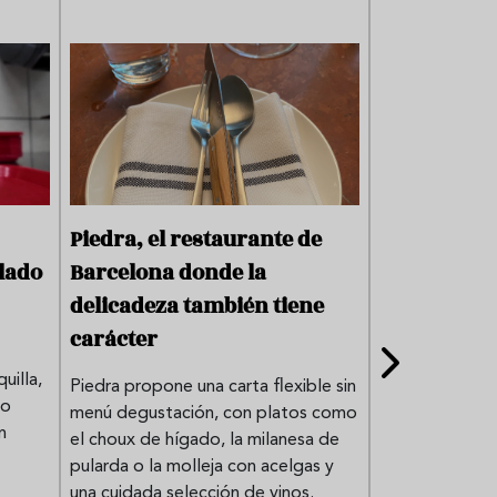
Piedra, el restaurante de
Primer vier
elado
Barcelona donde la
día perfect
delicadeza también tiene
con una ce
carácter
Desde sus oríg
uilla,
Mesopotamia h
Piedra propone una carta flexible sin
jo
multitudinarios
menú degustación, con platos como
n
evolucionado h
el choux de hígado, la milanesa de
un símbolo de 
pularda o la molleja con acelgas y
celebración. D
una cuidada selección de vinos.