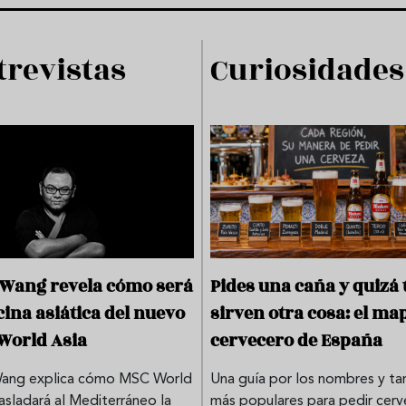
trevistas
Curiosidades
 Wang revela cómo será
Pides una caña y quizá 
cina asiática del nuevo
sirven otra cosa: el ma
World Asia
cervecero de España
Wang explica cómo MSC World
Una guía por los nombres y t
rasladará al Mediterráneo la
más populares para pedir cerv