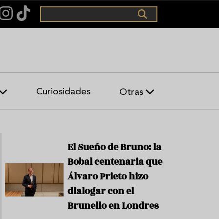
Buscar
Curiosidades
Otras
A
co digital de gastronomí
I
B
G
El Sueño de Bruno: la
Bobal centenaria que
H
a
Álvaro Prieto hizo
b
dialogar con el
a
n
Brunello en Londres
o