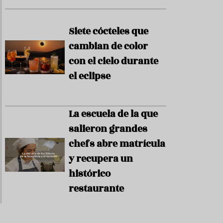
s
G
a
Siete cócteles que
s
cambian de color
t
r
con el cielo durante
o
el eclipse
t
u
r
i
La escuela de la que
s
m
salieron grandes
o
chefs abre matrícula
R
y recupera un
e
c
histórico
e
restaurante
t
a
s