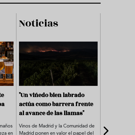
S
a
l
Noticias
Forma
u
d
P
r
o
d
u
c
t
o
T
te
"Un viñedo bien labrado
La escuela 
r
a
pa
actúa como barrera frente
grandes ch
d
i
al avance de las llamas"
matrícula 
c
histórico r
i
amaños
Vinos de Madrid y la Comunidad de
o
eza en
Madrid ponen en valor el papel del
n