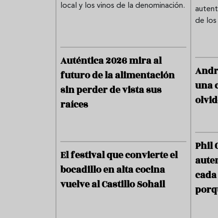
local y los vinos de la denominación.
os de
autent
idratación y
de los
escas. Entra y
s hábitos que
en tu día a día.
Auténtica 2026 mira al
Andr
futuro de la alimentación
una c
sin perder de vista sus
mantener
olvi
raíces
n saludable
Phil 
El festival que convierte el
aute
la comida
bocadillo en alta cocina
cada
narte el
vuelve al Castillo Sohail
porq