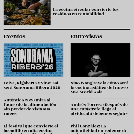
La cocina circular convierte los
residuos en rentabilidad
Eventos
Entrevistas
Leiva, Rigoberta y vino: así
Xiao Wang revela cómo será
será Sonorama Ribera 2026
la cocina asiática del nuevo
MSC World Asia
Auténtica 2026 mira al
futuro de la alimentación
Andrés Torres: «Después de
sin perder de vista sus
una catástrofe llega el
raíces
olvido; ahí debemos seguir»
El festival que convierte el
Phil González: La
bocadillo en alta cocina
autenticidad en redes será