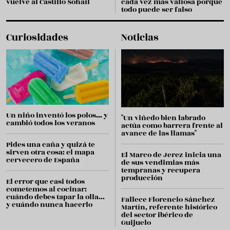
vuelve al Castillo Sohail
cada vez más valiosa porque
todo puede ser falso
Curiosidades
Noticias
Un niño inventó los polos… y
"Un viñedo bien labrado
cambió todos los veranos
actúa como barrera frente al
avance de las llamas"
Pides una caña y quizá te
sirven otra cosa: el mapa
El Marco de Jerez inicia una
cervecero de España
de sus vendimias más
tempranas y recupera
producción
El error que casi todos
cometemos al cocinar:
cuándo debes tapar la olla...
Fallece Florencio Sánchez
y cuándo nunca hacerlo
Martín, referente histórico
del sector ibérico de
Guijuelo