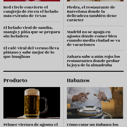
Red Circle convierte el
Piedra, el restaurante de
cangrejo de río en el helado
Barcelona donde la
más extraño de Texas
delicadeza también tiene
carácter
El helado viral de sandía,
mango y piña que se prepara
Madrid no se apaga en
sin heladera
agosto: dónde comer bien
cuando media ciudad se va
de vacaciones
El café viral del verano lleva
plátano y sabe mejor de lo
que imaginas
Zahara sabe a atún rojo: los
restaurantes donde probar
la joya de la almadraba
Producto
Habanos
Primer viernes de agosto: el
Cómo catar un Habano: los