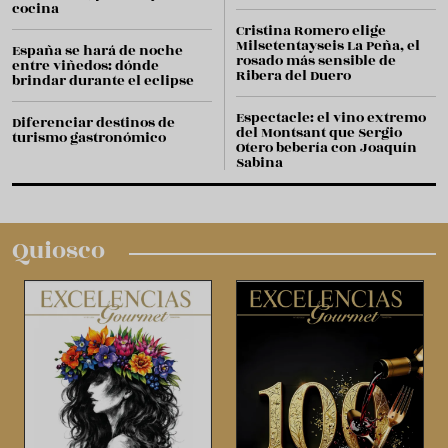
cocina
Cristina Romero elige
Milsetentayseis La Peña, el
España se hará de noche
rosado más sensible de
entre viñedos: dónde
Ribera del Duero
brindar durante el eclipse
Espectacle: el vino extremo
Diferenciar destinos de
del Montsant que Sergio
turismo gastronómico
Otero bebería con Joaquín
Sabina
Quiosco