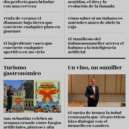
día perfecto para brindar
sentidos, el tiro y la
con una cerveza
evolución de la fumada
Trufa de verano: el
Cómo saber si un Habano es
diamante bajo tierra que
auténtico antes de abrir la
convierte cualquier plato en
caja
gourmet
El Manifiesto del
El ingrediente vasco que
Habanosommelier acerca el
convierte cualquier
habano a la inteligencia
aperitivo en un vicio
artificial
Turismo
Un vino, un sumiller
gastronómico
El Sueño de Bruno: la Bobal
centenaria que Álvaro Prieto
San Sebastián celebra su
hizo dialogar con el
Semana Grande entre fuegos
Brunello en Londres
artificiales, pintxos y alta