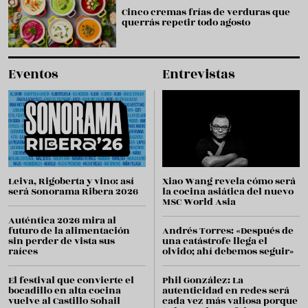
Cinco cremas frías de verduras que
querrás repetir todo agosto
Eventos
Entrevistas
Leiva, Rigoberta y vino: así
Xiao Wang revela cómo será
será Sonorama Ribera 2026
la cocina asiática del nuevo
MSC World Asia
Auténtica 2026 mira al
futuro de la alimentación
Andrés Torres: «Después de
sin perder de vista sus
una catástrofe llega el
raíces
olvido; ahí debemos seguir»
El festival que convierte el
Phil González: La
bocadillo en alta cocina
autenticidad en redes será
vuelve al Castillo Sohail
cada vez más valiosa porque