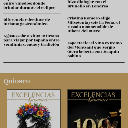
hizo dialogar con el
entre viñedos: dónde
Brunello en Londres
brindar durante el eclipse
Cristina Romero elige
Diferenciar destinos de
Milsetentayseis La Peña, el
turismo gastronómico
rosado más sensible de
Ribera del Duero
Agosto sabe a vino: 12 fiestas
para viajar por España entre
Espectacle: el vino extremo
vendimias, catas y tradición
del Montsant que Sergio
Otero bebería con Joaquín
Sabina
Quiosco