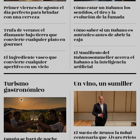
Primer viernes de agosto: el
Cómo catar un Habano: los
día perfecto para brindar
sentidos, el tiro y la
con una cerveza
evolución de la fumada
Trufa de verano: el
Cómo saber si un Habano es
diamante bajo tierra que
auténtico antes de abrir la
convierte cualquier plato en
caja
gourmet
El Manifiesto del
El ingrediente vasco que
Habanosommelier acerca el
convierte cualquier
habano a la inteligencia
aperitivo en un vicio
artificial
Turismo
Un vino, un sumiller
gastronómico
El Sueño de Bruno: la Bobal
centenaria que Álvaro Prieto
España se hará de noche