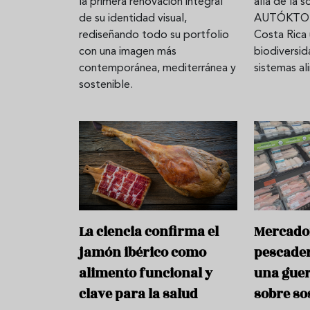
la primera renovación integral
allá de la s
de su identidad visual,
AUTÓKTON
rediseñando todo su portfolio
Costa Rica
con una imagen más
biodiversida
contemporánea, mediterránea y
sistemas al
sostenible.
La ciencia confirma el
Mercado
jamón ibérico como
pescader
alimento funcional y
una guer
clave para la salud
sobre so