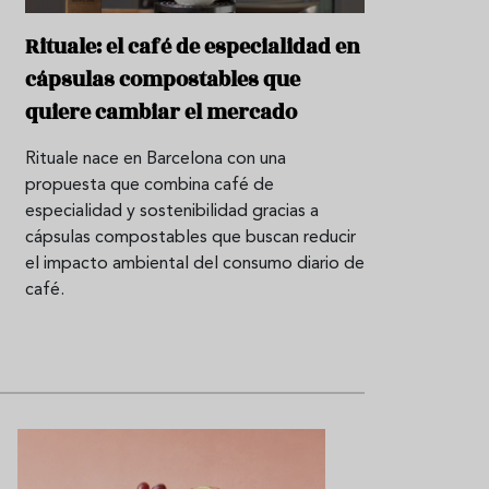
P
Rituale: el café de especialidad en
r
cápsulas compostables que
o
d
quiere cambiar el mercado
u
c
t
Rituale nace en Barcelona con una
o
propuesta que combina café de
especialidad y sostenibilidad gracias a
T
cápsulas compostables que buscan reducir
r
a
el impacto ambiental del consumo diario de
d
café.
i
c
i
o
n
e
s
R