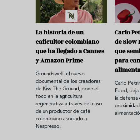
La historia de un
Carlo Pe
caficultor colombiano
de Slow 
que ha llegado a Cannes
que sem
y Amazon Prime
para cam
aliment
Groundswell, el nuevo
Aceitunas: el aperitivo estrella
Sopa fría d
documental de los creadores
Carlo Petri
del verano
que querrás
de Kiss The Ground, pone el
Food, deja
verano
foco en la agricultura
la defensa
regenerativa a través del caso
proximidad,
de un productor de café
alimentació
colombiano asociado a
Nespresso.