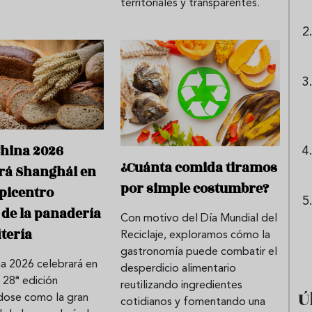
territoriales y transparentes.
China 2026
¿Cuánta comida tiramos
rá Shanghái en
por simple costumbre?
epicentro
de la panadería
Con motivo del Día Mundial del
itería
Reciclaje, exploramos cómo la
gastronomía puede combatir el
na 2026 celebrará en
desperdicio alimentario
 28ª edición
reutilizando ingredientes
Ú
dose como la gran
cotidianos y fomentando una