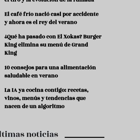
c
t
El café frío nació casi por accidente
e
l
y ahora es el rey del verano
e
r
¿Qué ha pasado con El Xokas? Burger
í
King elimina su menú de Grand
a
King
10 consejos para una alimentación
saludable en verano
La IA ya cocina contigo: recetas,
vinos, menús y tendencias que
nacen de un algoritmo
ltimas noticias