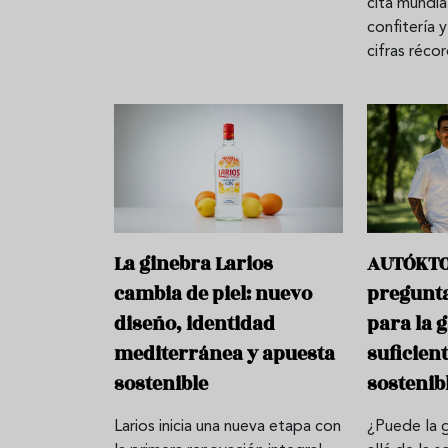
cita mundia
confitería 
cifras réco
La ginebra Larios
AUTÓKTO
cambia de piel: nuevo
pregunt
diseño, identidad
para la 
mediterránea y apuesta
suficien
sostenible
sostenib
Larios inicia una nueva etapa con
¿Puede la 