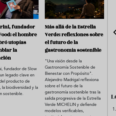
trini, fundador
Más allá de la Estrella
Food: el hombre
Verde: reflexiones sobre
bró utopías
el futuro de la
biar la
gastronomía sostenible
ación
"Una visión desde la
e sandía: el plato
Cinco cremas frías de verdura
Gastronomía Sostenible de
ni, fundador de Slow
 repetir todo el
que querrás repetir todo agost
Bienestar con Propósito".
 un legado clave en
Alejandro Madrigal reflexiona
 del producto de
sobre el futuro de la
 la biodiversidad y la
gastronomía sostenible tras la
L
n sostenible.
salida progresiva de la Estrella
Verde MICHELIN y defiende
modelos verificables,