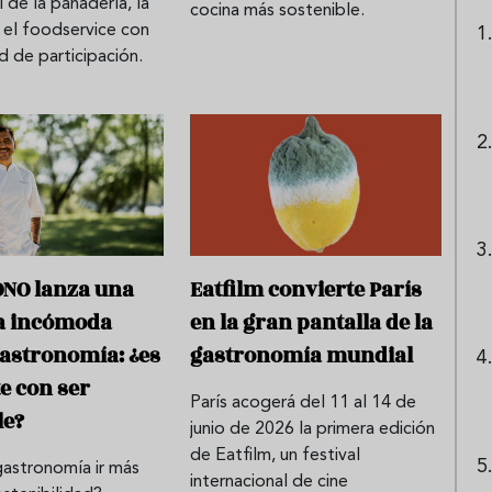
l de la panadería, la
cocina más sostenible.
y el foodservice con
rd de participación.
NO lanza una
Eatfilm convierte París
a incómoda
en la gran pantalla de la
gastronomía: ¿es
gastronomía mundial
te con ser
París acogerá del 11 al 14 de
le?
junio de 2026 la primera edición
de Eatfilm, un festival
gastronomía ir más
internacional de cine