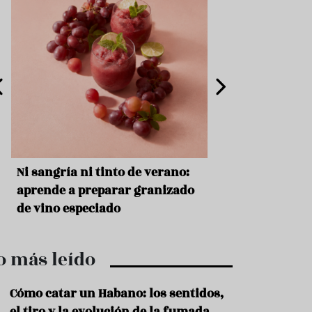
e
s
t
a
u
r
a
n
t
e
s
F
s
Ni sangría ni tinto de verano:
Aceitunas: el ape
o
r
o
aprende a preparar granizado
del verano
m
de vino especiado
a
c
i
ó
o más leído
n
Cómo catar un Habano: los sentidos,
C
o
el tiro y la evolución de la fumada