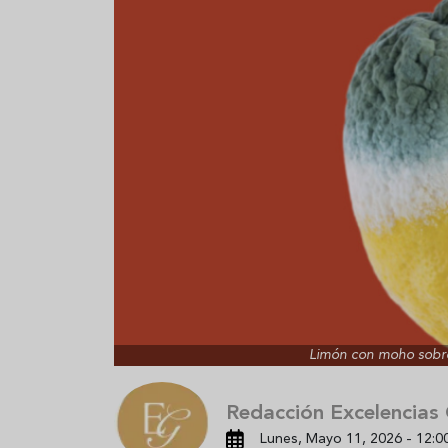
Aceitunas: el aperitivo estrella
Sopa fría d
del verano
que querrás
verano
Limón con moho sobre 
Redacción Excelencias
Lunes, Mayo 11, 2026 - 12:0