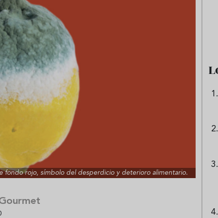
e sandía: el plato
Cinco cremas frías de verdura
 repetir todo el
que querrás repetir todo agost
L
fondo rojo, símbolo del desperdicio y deterioro alimentario.
 Gourmet
0