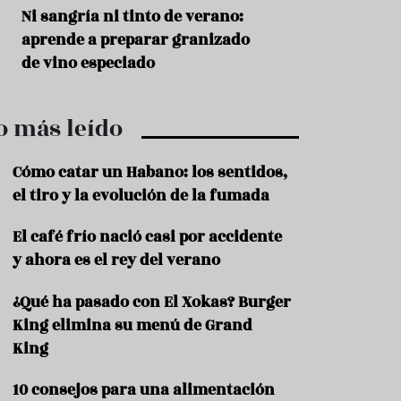
r
t
s
Ni sangría ni tinto de verano:
Aceitunas: el ape
r
o
aprende a preparar granizado
del verano
o
t
de vino especiado
u
r
i
o más leído
s
m
o
Cómo catar un Habano: los sentidos,
R
el tiro y la evolución de la fumada
e
c
El café frío nació casi por accidente
e
y ahora es el rey del verano
t
a
s
¿Qué ha pasado con El Xokas? Burger
King elimina su menú de Grand
S
a
King
l
u
10 consejos para una alimentación
d