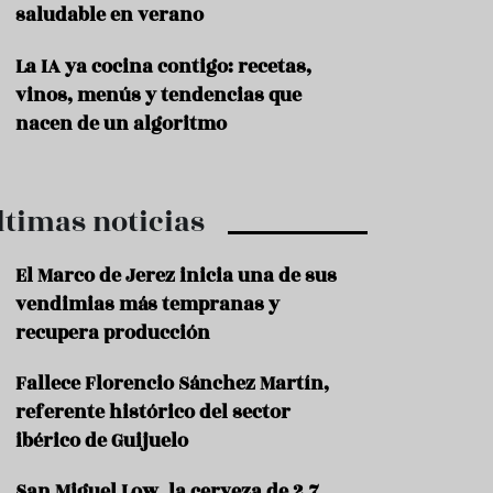
saludable en verano
P
r
La IA ya cocina contigo: recetas,
o
vinos, menús y tendencias que
d
u
nacen de un algoritmo
c
t
o
ltimas noticias
T
r
a
El Marco de Jerez inicia una de sus
d
vendimias más tempranas y
i
c
recupera producción
i
o
Fallece Florencio Sánchez Martín,
n
referente histórico del sector
e
s
ibérico de Guijuelo
R
San Miguel Low, la cerveza de 2,7