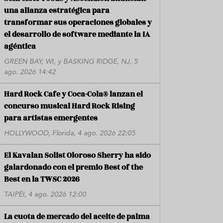
una alianza estratégica para
transformar sus operaciones globales y
el desarrollo de software mediante la IA
agéntica
GREEN BAY, WI, y BASKING RIDGE, NJ, 5
ago. 2026 14:42
Hard Rock Cafe y Coca-Cola® lanzan el
concurso musical Hard Rock Rising
para artistas emergentes
HOLLYWOOD, Florida, 4 ago. 2026 22:05
El Kavalan Solist Oloroso Sherry ha sido
galardonado con el premio Best of the
Best en la TWSC 2026
TAIPÉI, 4 ago. 2026 12:00
La cuota de mercado del aceite de palma