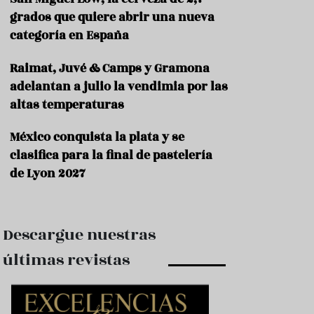
e
s
grados que quiere abrir una nueva
t
categoría en España
a
u
Raimat, Juvé & Camps y Gramona
r
a
adelantan a julio la vendimia por las
n
altas temperaturas
t
e
s
México conquista la plata y se
clasifica para la final de pastelería
F
de Lyon 2027
o
r
m
a
c
Descargue nuestras
i
ó
últimas revistas
n
C
o