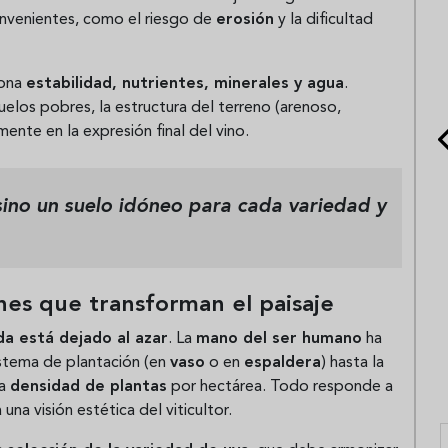
onvenientes, como el riesgo de
erosión
y la dificultad
iona
estabilidad, nutrientes, minerales y agua
.
uelos pobres, la estructura del terreno (arenoso,
mente en la expresión final del vino.
 sino un suelo idóneo para cada variedad y
ones que transforman el paisaje
da está dejado al azar
. La
mano del ser humano
ha
stema de plantación (en
vaso
o en
espaldera
) hasta la
la
densidad de plantas
por hectárea. Todo responde a
 una visión estética del viticultor.