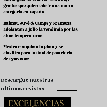
e
s
grados que quiere abrir una nueva
t
categoría en España
a
u
Raimat, Juvé & Camps y Gramona
r
a
adelantan a julio la vendimia por las
n
altas temperaturas
t
e
s
México conquista la plata y se
clasifica para la final de pastelería
F
de Lyon 2027
o
r
m
a
c
Descargue nuestras
i
ó
últimas revistas
n
C
o