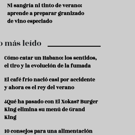
r
t
s
Ni sangría ni tinto de verano:
Aceitunas: el ape
r
o
aprende a preparar granizado
del verano
o
t
de vino especiado
u
r
i
o más leído
s
m
o
Cómo catar un Habano: los sentidos,
R
el tiro y la evolución de la fumada
e
c
El café frío nació casi por accidente
e
y ahora es el rey del verano
t
a
s
¿Qué ha pasado con El Xokas? Burger
King elimina su menú de Grand
S
a
King
l
u
10 consejos para una alimentación
d