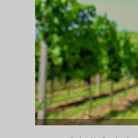
Aceitunas: el aperitivo estrella
Sopa fría d
del verano
que querrás
verano