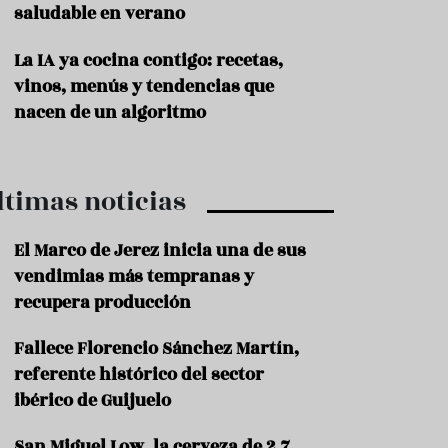
saludable en verano
P
r
La IA ya cocina contigo: recetas,
o
vinos, menús y tendencias que
d
u
nacen de un algoritmo
c
t
o
ltimas noticias
T
r
a
El Marco de Jerez inicia una de sus
d
vendimias más tempranas y
i
c
recupera producción
i
o
Fallece Florencio Sánchez Martín,
n
referente histórico del sector
e
s
ibérico de Guijuelo
R
San Miguel Low, la cerveza de 2,7