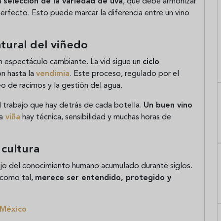
a
selección de la variedad de uva
, que debe armonizar
o perfecto. Esto puede marcar la diferencia entre un vino
atural del viñedo
a un espectáculo cambiante. La vid sigue un
ciclo
n hasta la
vendimia
. Este proceso, regulado por el
reo de racimos y la gestión del agua.
l trabajo que hay detrás de cada botella.
Un buen vino
a
viña
hay técnica, sensibilidad y muchas horas de
 cultura
lejo del conocimiento humano acumulado durante siglos.
, como tal,
merece ser entendido, protegido y
 México