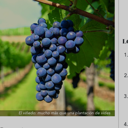
e sandía: el plato
Cinco cremas frías de verdura
 repetir todo el
que querrás repetir todo agost
L
El viñedo: mucho más que una plantación de vides