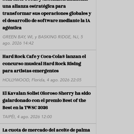
una alianza estratégica para
transformar sus operaciones globales y
el desarrollo de software mediante la IA
agéntica
GREEN BAY, WI, y BASKING RIDGE, NJ, 5
ago. 2026 14:42
Hard Rock Cafe y Coca-Cola® lanzan el
concurso musical Hard Rock Rising
para artistas emergentes
HOLLYWOOD, Florida, 4 ago. 2026 22:05
El Kavalan Solist Oloroso Sherry ha sido
galardonado con el premio Best of the
Best en la TWSC 2026
TAIPÉI, 4 ago. 2026 12:00
La cuota de mercado del aceite de palma