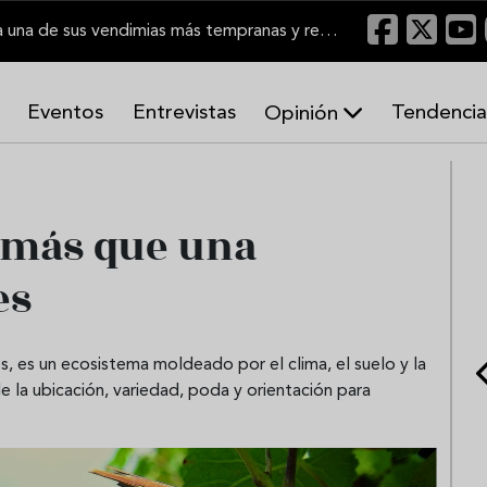
El Marco de Jerez inicia una de sus vendimias más tempranas y recupera producción
Eventos
Entrevistas
Tendencia
Opinión
A
r
m
o
 más que una
n
í
es
a
s
 es un ecosistema moldeado por el clima, el suelo y la
la ubicación, variedad, poda y orientación para