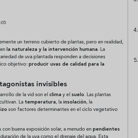
:05
lemente un terreno cubierto de plantas, pero en realidad,
yen
la naturaleza y la intervención humana
. La
 variedad de uva plantada responden a decisiones
nico objetivo:
producir uvas de calidad para la
tagonistas invisibles
rrollo de la vid son el
clima
y el
suelo
. Las plantas
ultivan. La
temperatura
, la
insolación
, la
izo
son factores determinantes en el ciclo vegetativo
es con buena exposición solar, a menudo en
pendientes
aduración de la uva como el drenaje del agua. Esta