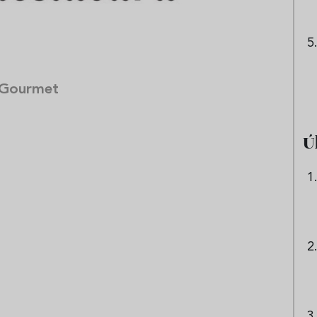
 Gourmet
Ú