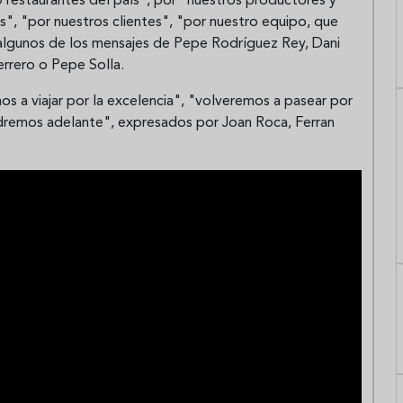
 restaurantes del país", por "nuestros productores y
", "por nuestros clientes", "por nuestro equipo, que
 algunos de los mensajes de Pepe Rodríguez Rey, Dani
rrero o Pepe Solla.
os a viajar por la excelencia", "volveremos a pasear por
dremos adelante", expresados por Joan Roca, Ferran