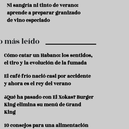
r
t
s
Ni sangría ni tinto de verano:
Aceitunas: el ape
r
o
aprende a preparar granizado
del verano
o
t
de vino especiado
u
r
i
o más leído
s
m
o
Cómo catar un Habano: los sentidos,
R
el tiro y la evolución de la fumada
e
c
El café frío nació casi por accidente
e
y ahora es el rey del verano
t
a
s
¿Qué ha pasado con El Xokas? Burger
King elimina su menú de Grand
S
a
King
l
u
10 consejos para una alimentación
d