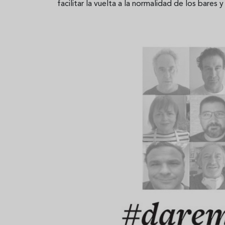
facilitar la vuelta a la normalidad de los bares y
Aceitunas: el aperitivo estrella
Sopa fría d
del verano
que querrás
verano