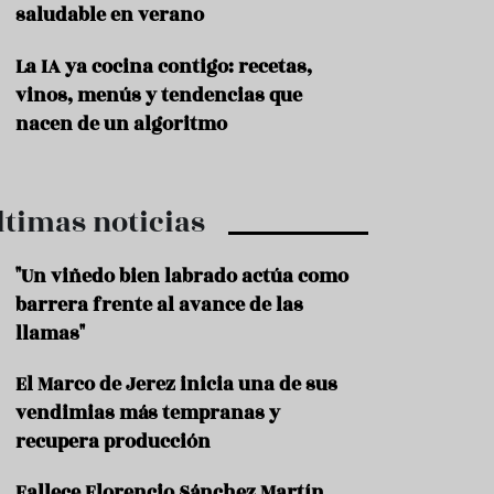
saludable en verano
P
r
La IA ya cocina contigo: recetas,
o
vinos, menús y tendencias que
d
u
nacen de un algoritmo
c
t
o
ltimas noticias
T
r
a
"Un viñedo bien labrado actúa como
d
barrera frente al avance de las
i
c
llamas"
i
o
El Marco de Jerez inicia una de sus
n
vendimias más tempranas y
e
s
recupera producción
R
Fallece Florencio Sánchez Martín,