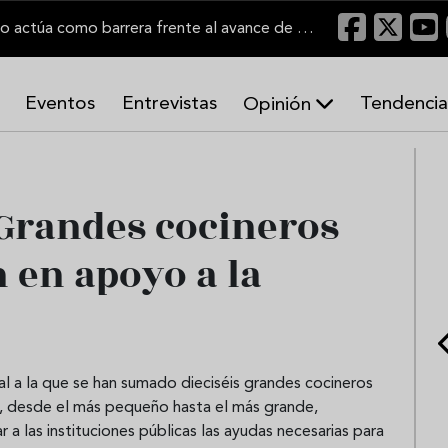
"Un viñedo bien labrado actúa como barrera frente al avance de las llamas"
Eventos
Entrevistas
Tendencia
Opinión
A
r
m
o
Grandes cocineros
n
í
 en apoyo a la
a
s
al a la que se han sumado dieciséis grandes cocineros
s, desde el más pequeño hasta el más grande,
 a las instituciones públicas las ayudas necesarias para