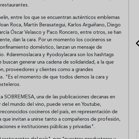
 restaurantes.
helin, entre los que se encuentran auténticos emblemas
Joan Roca, Martín Berasategui, Karlos Arguiñano, Diego
rcía Óscar Velasco y Paco Roncero, entre otros, se han
mente, dan la cara. Por un momento los cocineros se
 confinamiento doméstico, lanzan un mensaje de
rio. #daremoslacara y #yodoylacara son los hashtags
que buscan generar una cadena de solidaridad, a la que
ión, proveedores y clientes como a grandes
adas. "Es el momento de que todos demos la cara y
osteleros.
vista SOBREMESA, una de las publicaciones decanas en
 del mundo del vino, puede verse en Youtube,
 reconocidos cocineros del país, en representación de
a que invitan a unirse tanto a compañeros de profesión,
iones e instituciones públicas y privadas".