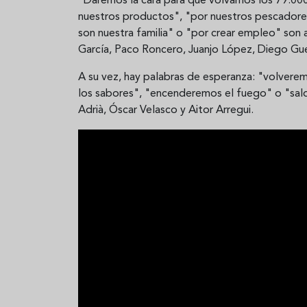
"Daremos la cara para que volvamos los 79.000
nuestros productos", "por nuestros pescadores
son nuestra familia" o "por crear empleo" son
García, Paco Roncero, Juanjo López, Diego Gue
A su vez, hay palabras de esperanza: "volverem
los sabores", "encenderemos el fuego" o "sal
Adrià, Óscar Velasco y Aitor Arregui.