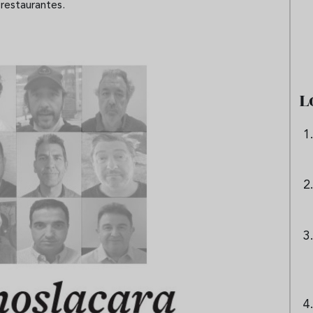
 restaurantes.
e sandía: el plato
Cinco cremas frías de verdura
 repetir todo el
que querrás repetir todo agost
L