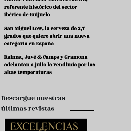
e
s
referente histórico del sector
t
ibérico de Guijuelo
a
u
San Miguel Low, la cerveza de 2,7
r
a
grados que quiere abrir una nueva
n
categoría en España
t
e
s
Raimat, Juvé & Camps y Gramona
adelantan a julio la vendimia por las
F
altas temperaturas
o
r
m
a
c
Descargue nuestras
i
ó
últimas revistas
n
C
o