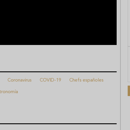
Coronavirus
COVID-19
Chefs españoles
tronomía