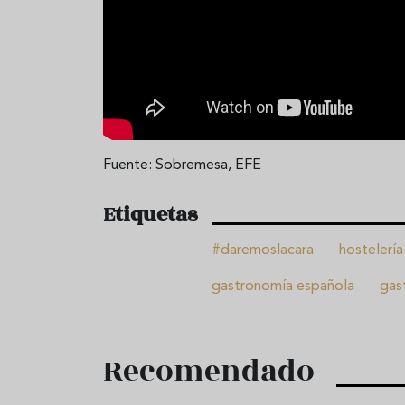
Fuente: Sobremesa, EFE
Etiquetas
#daremoslacara
hostelería
gastronomía española
gas
Recomendado