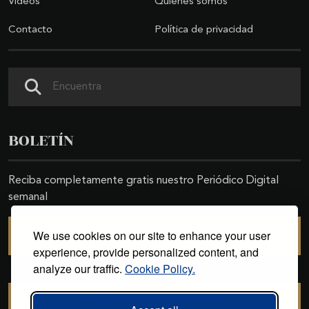
Videos
Quiénes somos
Contacto
Política de privacidad
Buscar
BOLETÍN
Reciba completamente gratis nuestro Periódico Digital
semanal
We use cookies on our site to enhance your user
SUSCRIBIRSE
experience, provide personalized content, and
analyze our traffic.
Cookie Policy.
CANCELAR SUSCRIPCIÓN