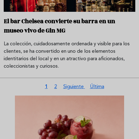
El bar Chelsea convierte su barra en un
museo vivo de Gin MG
La colección, cuidadosamente ordenada y visible para los
clientes, se ha convertido en uno de los elementos
identitarios del local y en un atractivo para aficionados,
coleccionistas y curiosos.
Paginación
Página actual
Página
Siguiente página
Última página
1
2
Siguiente
Última