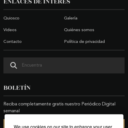
ENLACES DE INTERÉS
Quiosco
Galería
Videos
Quiénes somos
Contacto
Política de privacidad
Buscar
BOLETÍN
Reciba completamente gratis nuestro Periódico Digital
semanal
We use cookies on our site to enhance your user
SUSCRIBIRSE