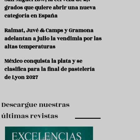
e
s
grados que quiere abrir una nueva
t
categoría en España
a
u
Raimat, Juvé & Camps y Gramona
r
a
adelantan a julio la vendimia por las
n
altas temperaturas
t
e
s
México conquista la plata y se
clasifica para la final de pastelería
F
de Lyon 2027
o
r
m
a
c
Descargue nuestras
i
ó
últimas revistas
n
C
o