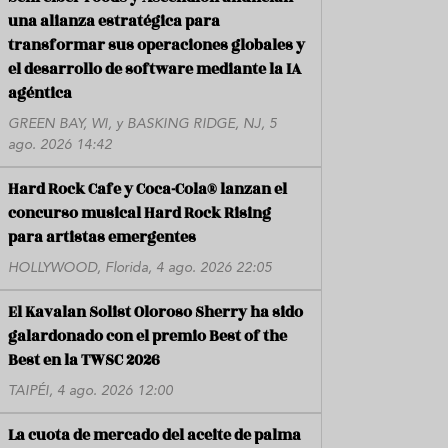
una alianza estratégica para
transformar sus operaciones globales y
el desarrollo de software mediante la IA
agéntica
GREEN BAY, WI, y BASKING RIDGE, NJ, 5
ago. 2026 14:42
Hard Rock Cafe y Coca-Cola® lanzan el
concurso musical Hard Rock Rising
para artistas emergentes
HOLLYWOOD, Florida, 4 ago. 2026 22:05
El Kavalan Solist Oloroso Sherry ha sido
galardonado con el premio Best of the
Best en la TWSC 2026
TAIPÉI, 4 ago. 2026 12:00
La cuota de mercado del aceite de palma