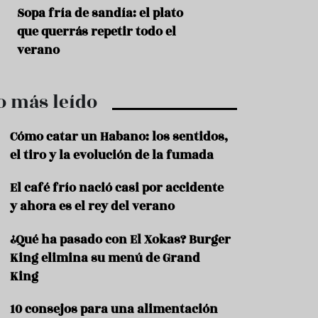
r
t
a
Sopa fría de sandía: el plato
Cinco cremas frí
r
que querrás repetir todo el
que querrás repe
o
t
verano
u
r
i
o más leído
s
m
o
Cómo catar un Habano: los sentidos,
R
el tiro y la evolución de la fumada
e
c
El café frío nació casi por accidente
e
y ahora es el rey del verano
t
a
s
¿Qué ha pasado con El Xokas? Burger
King elimina su menú de Grand
S
a
King
l
u
10 consejos para una alimentación
d