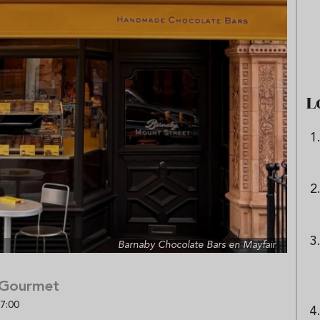
ni tinto de verano:
Aceitunas: el aperitivo estrell
preparar granizado
del verano
peciado
L
Barnaby Chocolate Bars en Mayfair
 Gourmet
7:00