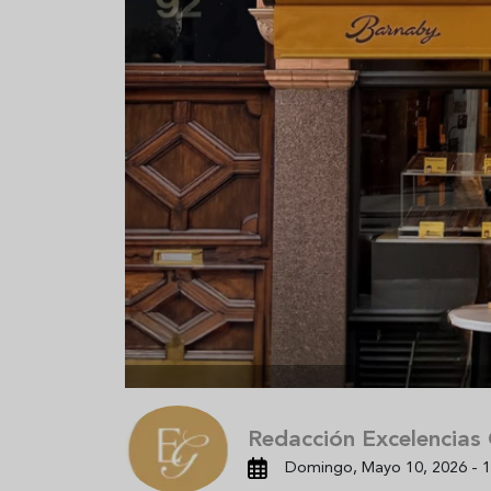
lato
Cinco cremas frías de verduras
Ni sangría 
el
que querrás repetir todo agosto
aprende a 
de vino es
Redacción Excelencias
Domingo, Mayo 10, 2026 - 1