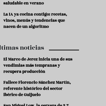
saludable en verano
P
r
La IA ya cocina contigo: recetas,
o
vinos, menús y tendencias que
d
u
nacen de un algoritmo
c
t
o
ltimas noticias
T
r
a
El Marco de Jerez inicia una de sus
d
vendimias más tempranas y
i
c
recupera producción
i
o
Fallece Florencio Sánchez Martín,
n
referente histórico del sector
e
s
ibérico de Guijuelo
R
San Miguel Low, la cerveza de 2,7