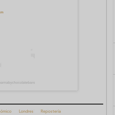
am
barnabychocolatebars
nómico
Londres
Repostería