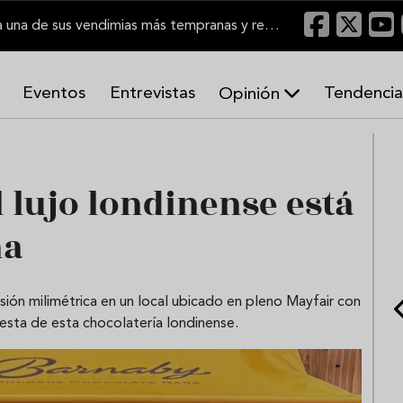
El Marco de Jerez inicia una de sus vendimias más tempranas y recupera producción
Eventos
Entrevistas
Tendencia
Opinión
A
r
m
o
 lujo londinense está
n
í
na
a
s
sión milimétrica en un local ubicado en pleno Mayfair con
esta de esta chocolatería londinense.