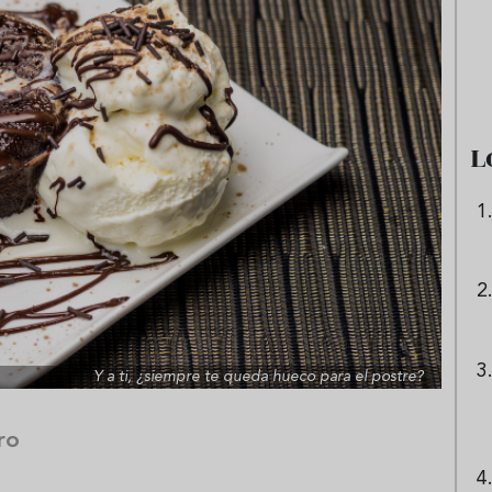
e sandía: el plato
Cinco cremas frías de verdura
 repetir todo el
que querrás repetir todo agost
L
Y a ti, ¿siempre te queda hueco para el postre?
ro