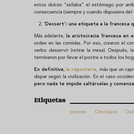
estos dulces "sellaba" el estómago por arrib
consecuencia (siempre y cuando dispusiera del l
'Dessert': una etiqueta a la francesa 
Más adelante,
la aristocracia francesa en e
orden en las comidas. Por eso, crearon el c
verbo
desservir
(retirar la mesa). Después, l
terminaron por llevar el postre a todos los ho
En definitiva
,
la repostería,
más que un capr
dispar según la civilización. En el caso occide
pero nada te impide saltárselas y comenza
Etiquetas
postres
Chocolate
Dul