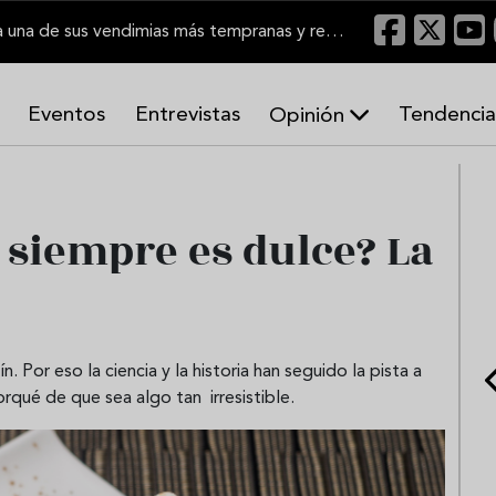
El Marco de Jerez inicia una de sus vendimias más tempranas y recupera producción
Eventos
Entrevistas
Tendencia
Opinión
A
r
m
o
e siempre es dulce? La
n
í
a
s
. Por eso la ciencia y la historia han seguido la pista a
porqué de que sea algo tan irresistible.