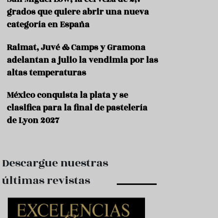
e
s
grados que quiere abrir una nueva
t
categoría en España
a
u
Raimat, Juvé & Camps y Gramona
r
a
adelantan a julio la vendimia por las
n
altas temperaturas
t
e
s
México conquista la plata y se
clasifica para la final de pastelería
F
de Lyon 2027
o
r
m
a
c
Descargue nuestras
i
ó
últimas revistas
n
C
o