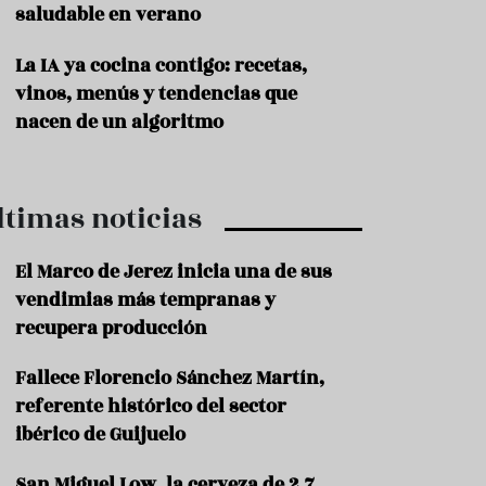
saludable en verano
P
r
La IA ya cocina contigo: recetas,
o
vinos, menús y tendencias que
d
u
nacen de un algoritmo
c
t
o
ltimas noticias
T
r
a
El Marco de Jerez inicia una de sus
d
vendimias más tempranas y
i
c
recupera producción
i
o
Fallece Florencio Sánchez Martín,
n
referente histórico del sector
e
s
ibérico de Guijuelo
R
San Miguel Low, la cerveza de 2,7