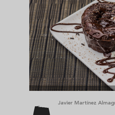
Aceitunas: el aperitivo estrella
Sopa fría d
del verano
que querrás
verano
Javier Martínez Almag