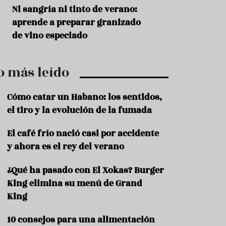
r
t
s
Ni sangría ni tinto de verano:
Aceitunas: el ape
r
o
aprende a preparar granizado
del verano
o
t
de vino especiado
u
r
i
o más leído
s
m
o
Cómo catar un Habano: los sentidos,
R
el tiro y la evolución de la fumada
e
c
El café frío nació casi por accidente
e
y ahora es el rey del verano
t
a
s
¿Qué ha pasado con El Xokas? Burger
King elimina su menú de Grand
S
a
King
l
u
10 consejos para una alimentación
d