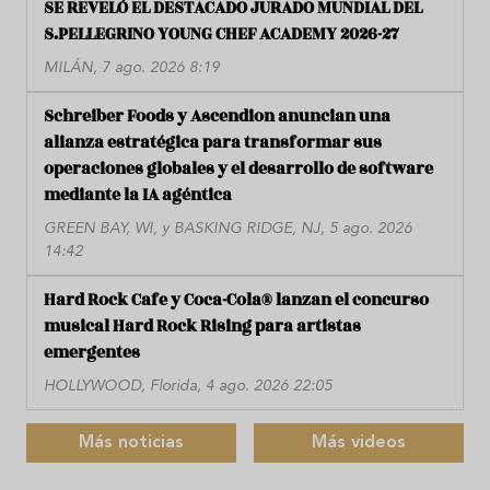
SE REVELÓ EL DESTACADO JURADO MUNDIAL DEL
S.PELLEGRINO YOUNG CHEF ACADEMY 2026-27
MILÁN, 7 ago. 2026 8:19
Schreiber Foods y Ascendion anuncian una
alianza estratégica para transformar sus
operaciones globales y el desarrollo de software
mediante la IA agéntica
GREEN BAY, WI, y BASKING RIDGE, NJ, 5 ago. 2026
14:42
Hard Rock Cafe y Coca-Cola® lanzan el concurso
musical Hard Rock Rising para artistas
emergentes
HOLLYWOOD, Florida, 4 ago. 2026 22:05
Más noticias
Más videos