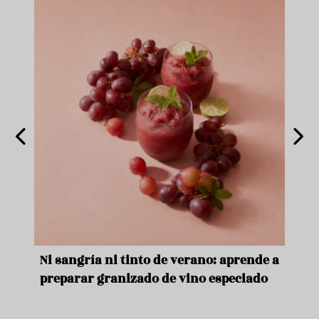
e
Ni sangría ni tinto de verano: aprende a
Acei
preparar granizado de vino especiado
vera