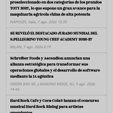
preseleccionado en dos categorías de los premios
TOTY 2027, lo que supone un gran avance para la
maquinaria agrícola china de alta potencia
NÁPOLES, Italia, 7 ago. 2026 12:35
SE REVELÓ EL DESTACADO JURADO MUNDIAL DEL
S.PELLEGRINO YOUNG CHEF ACADEMY 2026-27
MILÁN, 7 ago. 2026 8:19
Schreiber Foods y Ascendion anuncian una
alianza estratégica para transformar sus
operaciones globales y el desarrollo de software
mediante la IA agéntica
GREEN BAY, WI, y BASKING RIDGE, NJ, 5 ago. 2026
14:42
Hard Rock Cafe y Coca-Cola® lanzan el concurso
musical Hard Rock Rising para artistas
emergentes