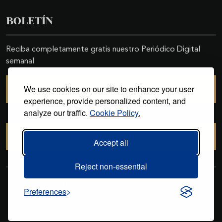
BOLETÍN
Reciba completamente gratis nuestro Periódico Digital
semanal
We use cookies on our site to enhance your user
SUSCRIBIRSE
experience, provide personalized content, and
analyze our traffic.
Cookie Policy.
CANCELAR SUSCRIPCIÓN
Accept all
Reject non-essential
Copyright © 2011-2026. Excelencias Gourmet. Todos los derechos
Preferences
reservados. Desarrollado por
Grupo Excelencias
.