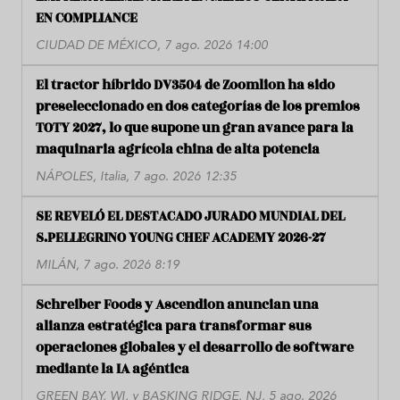
EN COMPLIANCE
CIUDAD DE MÉXICO, 7 ago. 2026 14:00
El tractor híbrido DV3504 de Zoomlion ha sido
preseleccionado en dos categorías de los premios
TOTY 2027, lo que supone un gran avance para la
maquinaria agrícola china de alta potencia
NÁPOLES, Italia, 7 ago. 2026 12:35
SE REVELÓ EL DESTACADO JURADO MUNDIAL DEL
S.PELLEGRINO YOUNG CHEF ACADEMY 2026-27
MILÁN, 7 ago. 2026 8:19
Schreiber Foods y Ascendion anuncian una
alianza estratégica para transformar sus
operaciones globales y el desarrollo de software
mediante la IA agéntica
GREEN BAY, WI, y BASKING RIDGE, NJ, 5 ago. 2026