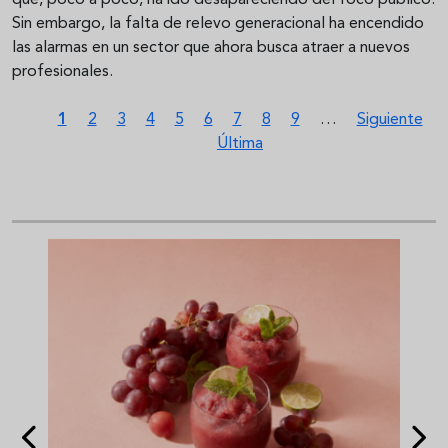
Sin embargo, la falta de relevo generacional ha encendido
las alarmas en un sector que ahora busca atraer a nuevos
profesionales.
Paginación
Página actual
Página
Página
Página
Página
Página
Página
Página
Página
Siguiente pá
1
2
3
4
5
6
7
8
9
…
Siguiente
Última página
Última