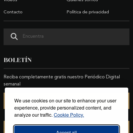
Videos
Quiénes somos
Contacto
Política de privacidad
Buscar
BOLETÍN
Reciba completamente gratis nuestro Periódico Digital
semanal
We use cookies on our site to enhance your user
SUSCRIBIRSE
experience, provide personalized content, and
analyze our traffic.
Cookie Policy.
CANCELAR SUSCRIPCIÓN
Accept all