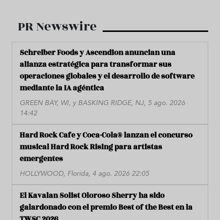
PR Newswire
Schreiber Foods y Ascendion anuncian una
alianza estratégica para transformar sus
operaciones globales y el desarrollo de software
mediante la IA agéntica
GREEN BAY, WI, y BASKING RIDGE, NJ, 5 ago. 2026
14:42
Hard Rock Cafe y Coca-Cola® lanzan el concurso
musical Hard Rock Rising para artistas
emergentes
HOLLYWOOD, Florida, 4 ago. 2026 22:05
El Kavalan Solist Oloroso Sherry ha sido
galardonado con el premio Best of the Best en la
TWSC 2026