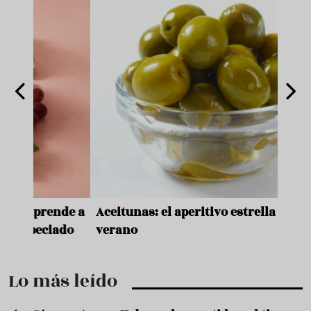
nde a
Aceitunas: el aperitivo estrella del
Sopa
ado
verano
quer
Lo más leído