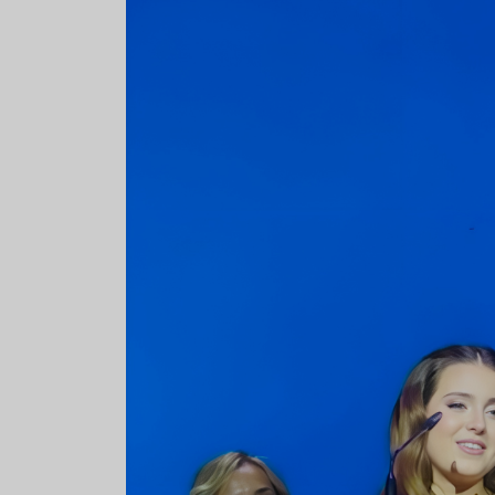
Aceitunas: el aperitivo estrella
Sopa fría d
del verano
que querrás
verano