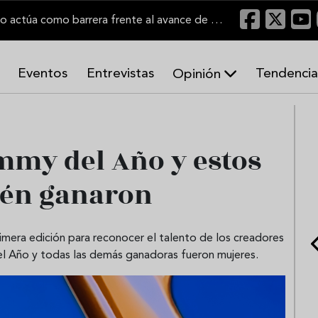
"Un viñedo bien labrado actúa como barrera frente al avance de las llamas"
Eventos
Entrevistas
Tendencia
Opinión
A
r
m
o
my del Año y estos
n
í
ién ganaron
a
s
mera edición para reconocer el talento de los creadores
 Año y todas las demás ganadoras fueron mujeres.