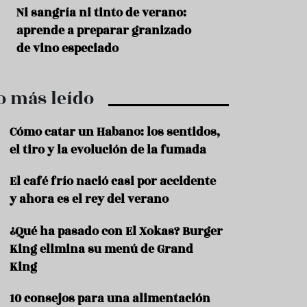
r
t
s
Ni sangría ni tinto de verano:
Aceitunas: el ape
r
o
aprende a preparar granizado
del verano
o
t
de vino especiado
u
r
i
o más leído
s
m
o
Cómo catar un Habano: los sentidos,
R
el tiro y la evolución de la fumada
e
c
El café frío nació casi por accidente
e
y ahora es el rey del verano
t
a
s
¿Qué ha pasado con El Xokas? Burger
King elimina su menú de Grand
S
a
King
l
u
10 consejos para una alimentación
d