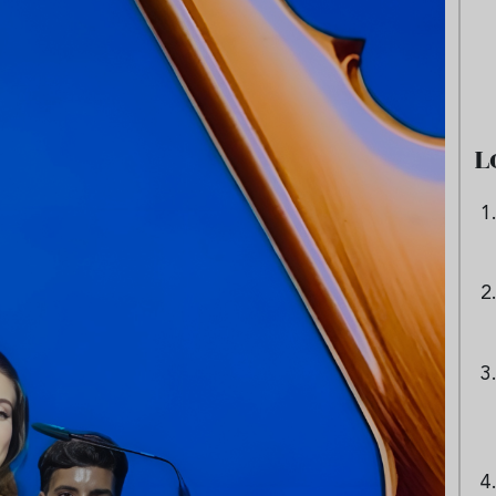
e sandía: el plato
Cinco cremas frías de verdura
 repetir todo el
que querrás repetir todo agost
L