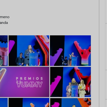
imeno
anda