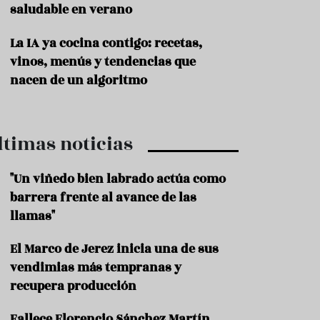
saludable en verano
P
r
La IA ya cocina contigo: recetas,
o
vinos, menús y tendencias que
d
u
nacen de un algoritmo
c
t
o
ltimas noticias
T
r
a
"Un viñedo bien labrado actúa como
d
barrera frente al avance de las
i
c
llamas"
i
o
El Marco de Jerez inicia una de sus
n
vendimias más tempranas y
e
s
recupera producción
R
Fallece Florencio Sánchez Martín,