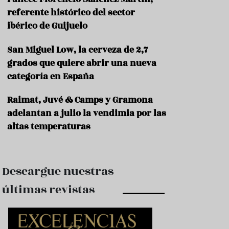
e
s
referente histórico del sector
t
ibérico de Guijuelo
a
u
San Miguel Low, la cerveza de 2,7
r
a
grados que quiere abrir una nueva
n
categoría en España
t
e
s
Raimat, Juvé & Camps y Gramona
adelantan a julio la vendimia por las
F
altas temperaturas
o
r
m
a
c
Descargue nuestras
i
ó
últimas revistas
n
C
o