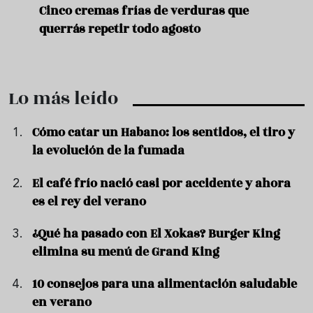
e
Ni sangría ni tinto de verano: aprende a
Acei
preparar granizado de vino especiado
vera
…
Lo más leído
Cómo catar un Habano: los sentidos, el tiro y
la evolución de la fumada
El café frío nació casi por accidente y ahora
es el rey del verano
¿Qué ha pasado con El Xokas? Burger King
elimina su menú de Grand King
10 consejos para una alimentación saludable
en verano