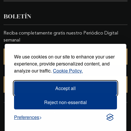
BOLETÍN
Reciba completamente gratis nuestro Periódico Digital
semanal
We use cookies on our site to enhance your user
SUSCRIBIRSE
experience, provide personalized content, and
analyze our traffic.
Cookie Policy.
CANCELAR SUSCRIPCIÓN
Accept all
Reject non-essential
Copyright © 2011-2026. Excelencias Gourmet. Todos los derechos
Preferences
reservados. Desarrollado por
Grupo Excelencias
.