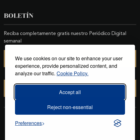
BOLETÍN
Reciba completamente gratis nuestro Periódico Digital
semanal
We use cookies on our site to enhance your user
SUSCRIBIRSE
experience, provide personalized content, and
analyze our traffic.
Cookie Policy.
CANCELAR SUSCRIPCIÓN
Accept all
Reject non-essential
Copyright © 2011-2026. Excelencias Gourmet. Todos los derechos
Preferences
reservados. Desarrollado por
Grupo Excelencias
.