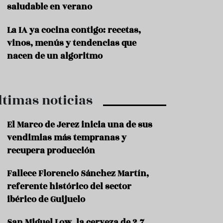
saludable en verano
P
r
La IA ya cocina contigo: recetas,
o
vinos, menús y tendencias que
d
u
nacen de un algoritmo
c
t
o
ltimas noticias
T
r
a
El Marco de Jerez inicia una de sus
d
vendimias más tempranas y
i
c
recupera producción
i
o
Fallece Florencio Sánchez Martín,
n
referente histórico del sector
e
s
ibérico de Guijuelo
R
San Miguel Low, la cerveza de 2,7