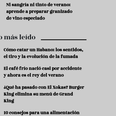
r
t
s
Ni sangría ni tinto de verano:
Aceitunas: el ape
r
o
aprende a preparar granizado
del verano
o
t
de vino especiado
u
r
i
o más leído
s
m
o
Cómo catar un Habano: los sentidos,
R
el tiro y la evolución de la fumada
e
c
El café frío nació casi por accidente
e
y ahora es el rey del verano
t
a
s
¿Qué ha pasado con El Xokas? Burger
King elimina su menú de Grand
S
a
King
l
u
10 consejos para una alimentación
d