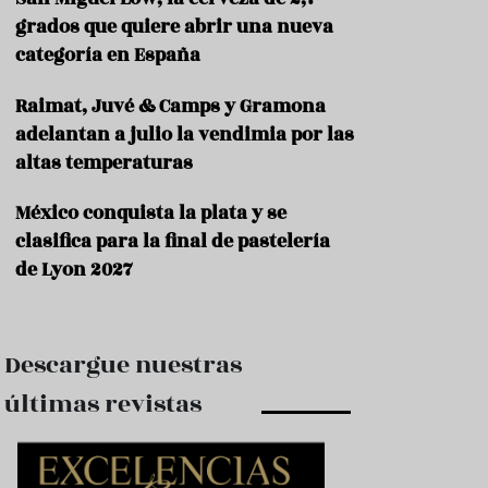
e
s
grados que quiere abrir una nueva
t
categoría en España
a
u
Raimat, Juvé & Camps y Gramona
r
a
adelantan a julio la vendimia por las
n
altas temperaturas
t
e
s
México conquista la plata y se
clasifica para la final de pastelería
F
de Lyon 2027
o
r
m
a
c
Descargue nuestras
i
ó
últimas revistas
n
C
o