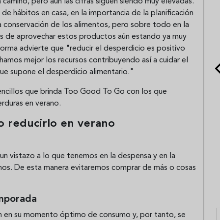
camino, pero aún las cifras siguen siendo muy elevadas.
 de hábitos en casa, en la importancia de la planificación
cta conservación de los alimentos, pero sobre todo en la
mas de aprovechar estos productos aún estando ya muy
rma advierte que "reducir el desperdicio es positivo
amos mejor los recursos contribuyendo así a cuidar el
e supone el desperdicio alimentario."
ncillos que brinda Too Good To Go con los que
verduras en verano.
o reducirlo en verano
n vistazo a lo que tenemos en la despensa y en la
tamos. De esta manera evitaremos comprar de más o cosas
emporada
n en su momento óptimo de consumo y, por tanto, se