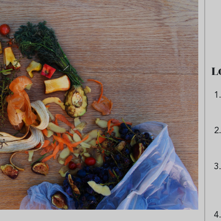
e sandía: el plato
Cinco cremas frías de verdura
 repetir todo el
que querrás repetir todo agost
L