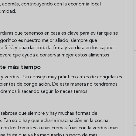
, además, contribuyendo con la economía local
imidad.
erduras que tenemos en casa es clave para evitar que se
igorífico es nuestro mejor aliado, siempre que
5 ºC y guardar toda la fruta y verdura en los cajones
 nevera que ayuda a conservar mejor estos alimentos.
nte más tiempo
 y verdura. Un consejo muy práctico antes de congelar es
recipientes de congelación, De esta manera no tendremos
dremos ir sacando según lo necesitemos.
de sabrosa que siempre y hay muchas formas de
 Tan solo hay que echarle imaginación en la cocina,
on los tomates a unas cremas frías con la verdura más
esa fruta que ya ha madurado un poco de más.