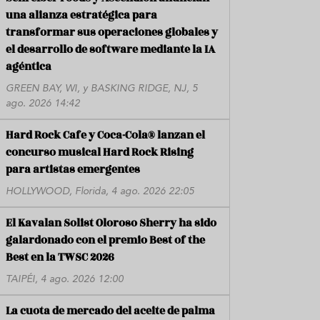
una alianza estratégica para
transformar sus operaciones globales y
el desarrollo de software mediante la IA
agéntica
GREEN BAY, WI, y BASKING RIDGE, NJ, 5
ago. 2026 14:42
Hard Rock Cafe y Coca-Cola® lanzan el
concurso musical Hard Rock Rising
para artistas emergentes
HOLLYWOOD, Florida, 4 ago. 2026 22:05
El Kavalan Solist Oloroso Sherry ha sido
galardonado con el premio Best of the
Best en la TWSC 2026
TAIPÉI, 4 ago. 2026 12:00
La cuota de mercado del aceite de palma