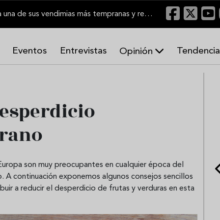
El Marco de Jerez inicia una de sus vendimias más tempranas y recupera producción
Eventos
Entrevistas
Tendencia
Opinión
A
r
m
o
esperdicio
n
í
erano
a
s
 Europa son muy preocupantes en cualquier época del
o. A continuación exponemos algunos consejos sencillos
ir a reducir el desperdicio de frutas y verduras en esta