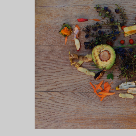
Aceitunas: el aperitivo estrella
Sopa fría d
del verano
que querrás
verano