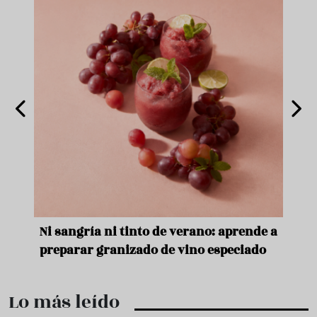
e
Ni sangría ni tinto de verano: aprende a
Acei
preparar granizado de vino especiado
vera
Lo más leído