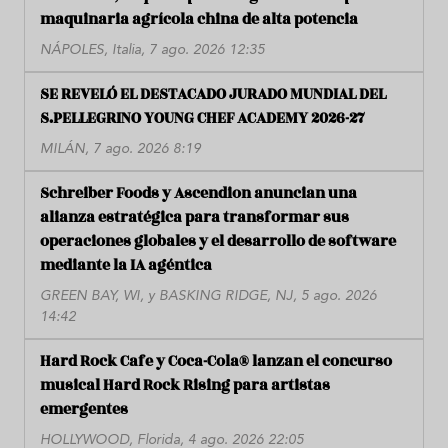
maquinaria agrícola china de alta potencia
NÁPOLES, Italia, 7 ago. 2026 12:35
SE REVELÓ EL DESTACADO JURADO MUNDIAL DEL
S.PELLEGRINO YOUNG CHEF ACADEMY 2026-27
MILÁN, 7 ago. 2026 8:19
Schreiber Foods y Ascendion anuncian una
alianza estratégica para transformar sus
operaciones globales y el desarrollo de software
mediante la IA agéntica
GREEN BAY, WI, y BASKING RIDGE, NJ, 5 ago. 2026
14:42
Hard Rock Cafe y Coca-Cola® lanzan el concurso
musical Hard Rock Rising para artistas
emergentes
HOLLYWOOD, Florida, 4 ago. 2026 22:05