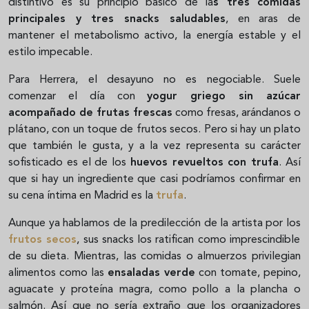
distintivo es su principio básico de la
s tres comidas
principales y tres snacks saludables
, en aras de
mantener el metabolismo activo, la energía estable y el
estilo impecable.
Para Herrera, el desayuno no es negociable. Suele
comenzar el día con
yogur griego sin azúcar
acompañado de frutas frescas
como fresas, arándanos o
plátano, con un toque de frutos secos. Pero si hay un plato
que también le gusta, y a la vez representa su carácter
sofisticado es el de los
huevos revueltos con trufa
. Así
que si hay un ingrediente que casi podríamos confirmar en
su cena íntima en Madrid es la
trufa
.
Aunque ya hablamos de la predilección de la artista por los
frutos secos
, sus snacks los ratifican como imprescindible
de su dieta. Mientras, las comidas o almuerzos privilegian
alimentos como las
ensaladas verde
con tomate, pepino,
aguacate y proteína magra, como pollo a la plancha o
salmón. Así que no sería extraño que los organizadores