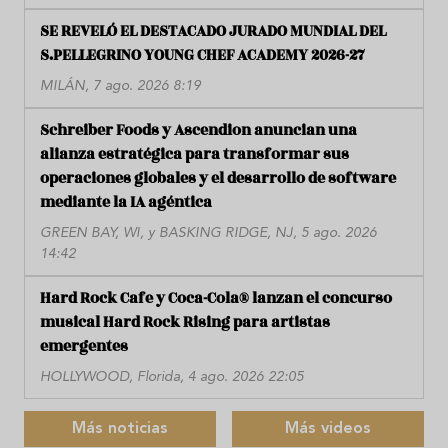
SE REVELÓ EL DESTACADO JURADO MUNDIAL DEL
S.PELLEGRINO YOUNG CHEF ACADEMY 2026-27
MILÁN, 7 ago. 2026 8:19
Schreiber Foods y Ascendion anuncian una
alianza estratégica para transformar sus
operaciones globales y el desarrollo de software
mediante la IA agéntica
GREEN BAY, WI, y BASKING RIDGE, NJ, 5 ago. 2026
14:42
Hard Rock Cafe y Coca-Cola® lanzan el concurso
musical Hard Rock Rising para artistas
emergentes
HOLLYWOOD, Florida, 4 ago. 2026 22:05
Más noticias
Más videos