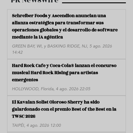
Schreiber Foods y Ascendion anuncian una
alianza estratégica para transformar sus
operaciones globales y el desarrollo de software
mediante la IA agéntica
GREEN BAY, WI, y BASKING RIDGE, NJ, 5 ago. 2026
14:42
Hard Rock Cafe y Coca-Cola® lanzan el concurso
musical Hard Rock Rising para artistas
emergentes
HOLLYWOOD, Florida, 4 ago. 2026 22:05
El Kavalan Solist Oloroso Sherry ha sido
galardonado con el premio Best of the Best en la
TWSC 2026
TAIPÉI, 4 ago. 2026 12:00