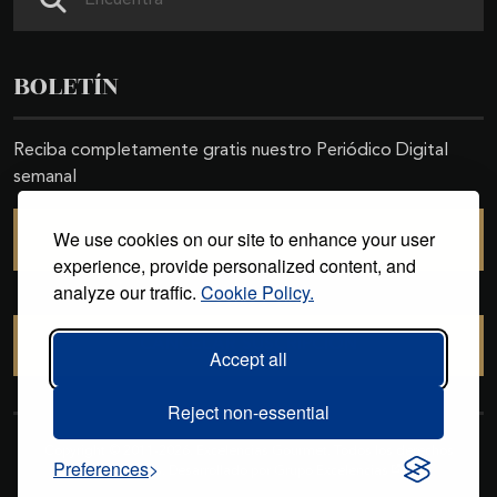
BOLETÍN
Reciba completamente gratis nuestro Periódico Digital
semanal
We use cookies on our site to enhance your user
SUSCRIBIRSE
experience, provide personalized content, and
analyze our traffic.
Cookie Policy.
CANCELAR SUSCRIPCIÓN
Accept all
Reject non-essential
Copyright © 2011-2026. Excelencias Gourmet. Todos los derechos
Preferences
reservados. Desarrollado por
Grupo Excelencias
.