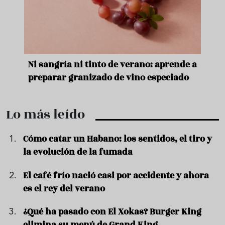
e
Ni sangría ni tinto de verano: aprende a
Acei
preparar granizado de vino especiado
vera
Lo más leído
Cómo catar un Habano: los sentidos, el tiro y
la evolución de la fumada
El café frío nació casi por accidente y ahora
es el rey del verano
¿Qué ha pasado con El Xokas? Burger King
elimina su menú de Grand King