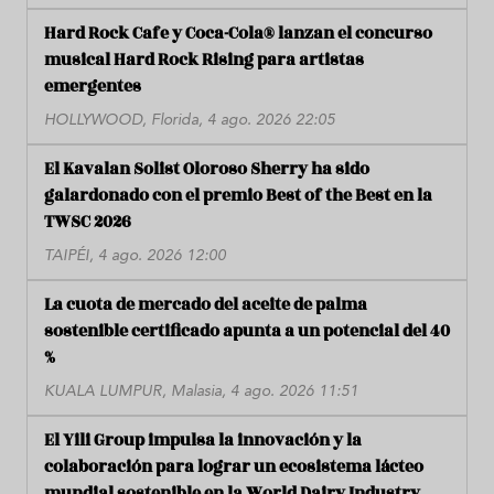
Hard Rock Cafe y Coca-Cola® lanzan el concurso
musical Hard Rock Rising para artistas
emergentes
HOLLYWOOD, Florida, 4 ago. 2026 22:05
El Kavalan Solist Oloroso Sherry ha sido
galardonado con el premio Best of the Best en la
TWSC 2026
TAIPÉI, 4 ago. 2026 12:00
La cuota de mercado del aceite de palma
sostenible certificado apunta a un potencial del 40
%
KUALA LUMPUR, Malasia, 4 ago. 2026 11:51
El Yili Group impulsa la innovación y la
colaboración para lograr un ecosistema lácteo
mundial sostenible en la World Dairy Industry