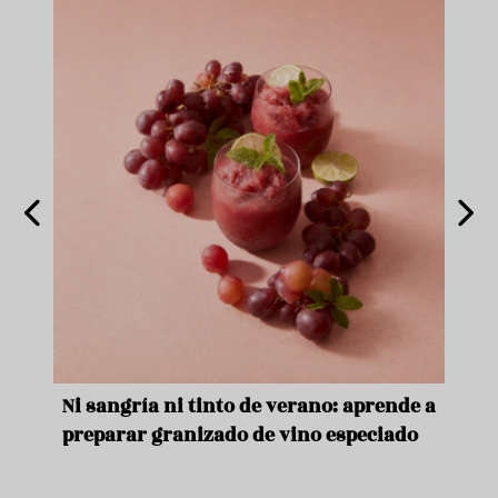
e
Ni sangría ni tinto de verano: aprende a
Acei
preparar granizado de vino especiado
vera