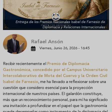
Entrega de los Premios Nacionales Isabel de Farnesio de
Diplomacia y Relaciones Internacionales
Rafael Ansón
Viernes, Junio 26, 2026 - 16:45
Recibir recientemente el
Premio de Diplomacia
Gastronómica
, concedido por el Campus Universitario
Intercolaborativo de Mota del Cuervo y la Orden Civil
Isabel de Farnesio
, me ha llevado a reflexionar sobre una
cuestión que considero esencial para la proyección
internacional de nuestros países. El galardón constituye,
más que un reconocimiento personal, para mí ha significado
una invitación a profundizar en el papel que la gastronomía