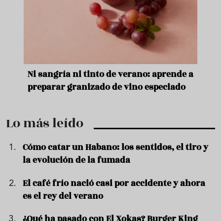
e
Ni sangría ni tinto de verano: aprende a
Acei
preparar granizado de vino especiado
vera
Lo más leído
Cómo catar un Habano: los sentidos, el tiro y
la evolución de la fumada
El café frío nació casi por accidente y ahora
es el rey del verano
¿Qué ha pasado con El Xokas? Burger King