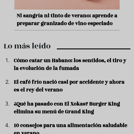
nde a
Aceitunas: el aperitivo estrella del
Sopa
ado
verano
quer
Lo más leído
Cómo catar un Habano: los sentidos, el tiro y
la evolución de la fumada
El café frío nació casi por accidente y ahora
es el rey del verano
¿Qué ha pasado con El Xokas? Burger King
elimina su menú de Grand King
10 consejos para una alimentación saludable
en verano