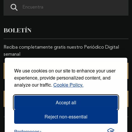
Search
BOLETÍN
Reciba completamente gratis nuestro Periódico Digital
semanal
We use cookies on our site to enhance your user
SUSCRIBIRSE
experience, provide personalized content, and
analyze our traffic.
Cookie Policy.
CANCELAR SUSCRIPCIÓN
Accept all
Reject non-essential
Copyright © 2011-2026. Excelencias Gourmet. Todos los derechos
Preferences