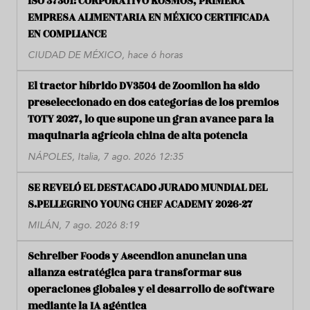
ISO 37301: CORPORATIVO KOSMOS, PRIMERA
EMPRESA ALIMENTARIA EN MÉXICO CERTIFICADA
EN COMPLIANCE
CIUDAD DE MÉXICO, hace 6 horas
El tractor híbrido DV3504 de Zoomlion ha sido
preseleccionado en dos categorías de los premios
TOTY 2027, lo que supone un gran avance para la
maquinaria agrícola china de alta potencia
NÁPOLES, Italia, 7 ago. 2026 12:35
SE REVELÓ EL DESTACADO JURADO MUNDIAL DEL
S.PELLEGRINO YOUNG CHEF ACADEMY 2026-27
MILÁN, 7 ago. 2026 8:19
Schreiber Foods y Ascendion anuncian una
alianza estratégica para transformar sus
operaciones globales y el desarrollo de software
mediante la IA agéntica