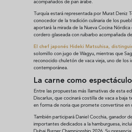
acompañados de pan árabe.
Turquía estará representada por Murat Deniz T
conocedor de la tradición culinaria de los pueb
aportará la mirada de la Nueva Cocina Nórdica 
cordero glaseada con ruibarbo acompañada de 
El chef japonés Hideki Matsuhisa, distingui
solomillo con jugo de Wagyu, mientras que Sagar
reconocido chuletón de vaca vieja, uno de los 
contemporánea.
La carne como espectácul
Entre las propuestas más llamativas de esta ed
Discarlux, que cocinará costilla de vaca a baja
en forma de noria que promete convertirse en u
También participará Daniel Cocchia, ganador de
importantes dedicados a la hamburguesa, inclu
Dubai Burger Championship 2026. Su presencia 