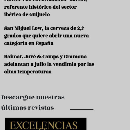
e
s
referente histórico del sector
t
ibérico de Guijuelo
a
u
San Miguel Low, la cerveza de 2,7
r
a
grados que quiere abrir una nueva
n
categoría en España
t
e
s
Raimat, Juvé & Camps y Gramona
adelantan a julio la vendimia por las
F
altas temperaturas
o
r
m
a
c
Descargue nuestras
i
ó
últimas revistas
n
C
o