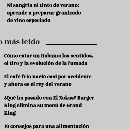
r
t
s
Ni sangría ni tinto de verano:
Aceitunas: el ape
r
o
aprende a preparar granizado
del verano
o
t
de vino especiado
u
r
i
o más leído
s
m
o
Cómo catar un Habano: los sentidos,
R
el tiro y la evolución de la fumada
e
c
El café frío nació casi por accidente
e
y ahora es el rey del verano
t
a
s
¿Qué ha pasado con El Xokas? Burger
King elimina su menú de Grand
S
a
King
l
u
10 consejos para una alimentación
d