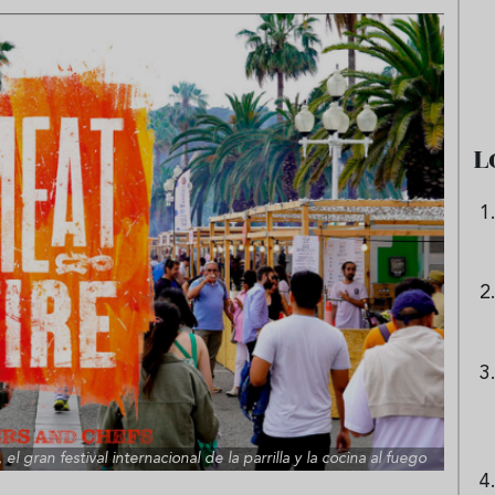
e sandía: el plato
Cinco cremas frías de verdura
 repetir todo el
que querrás repetir todo agost
L
l gran festival internacional de la parrilla y la cocina al fuego