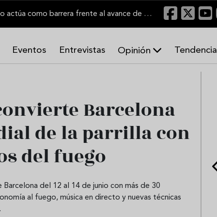
"Un viñedo bien labrado actúa como barrera frente al avance de las llamas"
Eventos
Entrevistas
Tendencia
Opinión
A
r
m
o
convierte Barcelona
n
í
ial de la parrilla con
a
s
os del fuego
e Barcelona del 12 al 14 de junio con más de 30
ronomía al fuego, música en directo y nuevas técnicas
.