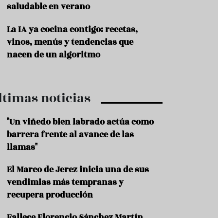
saludable en verano
P
r
La IA ya cocina contigo: recetas,
o
vinos, menús y tendencias que
d
u
nacen de un algoritmo
c
t
o
ltimas noticias
T
r
a
"Un viñedo bien labrado actúa como
d
barrera frente al avance de las
i
c
llamas"
i
o
El Marco de Jerez inicia una de sus
n
vendimias más tempranas y
e
s
recupera producción
R
Fallece Florencio Sánchez Martín,