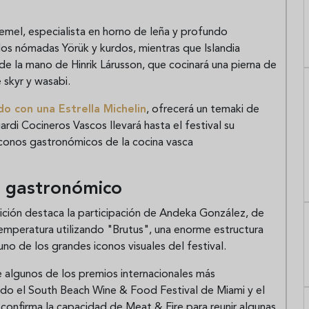
emel, especialista en horno de leña y profundo
los nómadas Yörük y kurdos, mientras que Islandia
de la mano de Hinrik Lárusson, que cocinará una pierna de
skyr y wasabi.
do con una Estrella Michelin
, ofrecerá un temaki de
di Cocineros Vascos llevará hasta el festival su
iconos gastronómicos de la cocina vasca
o gastronómico
ición destaca la participación de Andeka González, de
 temperatura utilizando "Brutus", una enorme estructura
no de los grandes iconos visuales del festival.
 algunos de los premios internacionales más
ido el South Beach Wine & Food Festival de Miami y el
confirma la capacidad de Meat & Fire para reunir algunas