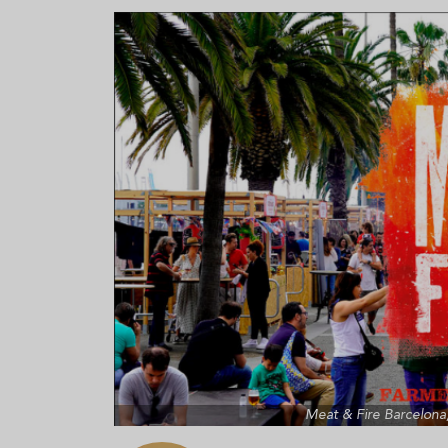
Aceitunas: el aperitivo estrella
Sopa fría d
del verano
que querrás
verano
Meat & Fire Barcelona, e