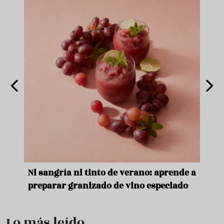
e
Ni sangría ni tinto de verano: aprende a
Acei
preparar granizado de vino especiado
vera
Lo más leído