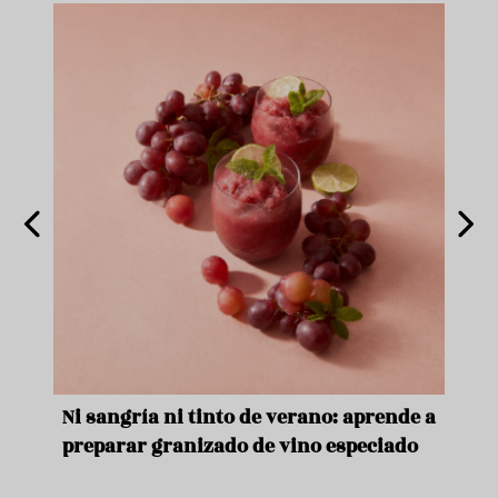
e
Ni sangría ni tinto de verano: aprende a
Acei
preparar granizado de vino especiado
vera