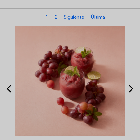
Paginación
Página actual
Página
Siguiente página
Última página
1
2
Siguiente
Última