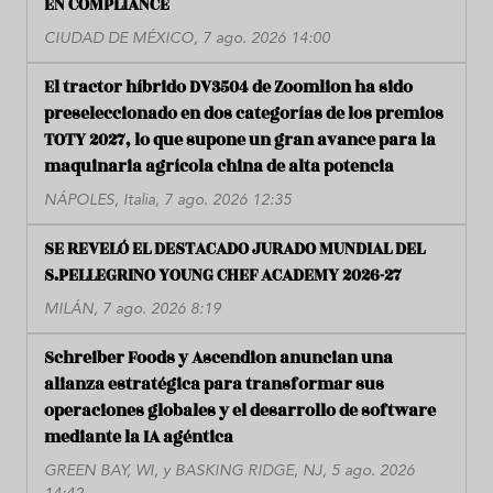
EN COMPLIANCE
CIUDAD DE MÉXICO, 7 ago. 2026 14:00
El tractor híbrido DV3504 de Zoomlion ha sido
preseleccionado en dos categorías de los premios
TOTY 2027, lo que supone un gran avance para la
maquinaria agrícola china de alta potencia
NÁPOLES, Italia, 7 ago. 2026 12:35
SE REVELÓ EL DESTACADO JURADO MUNDIAL DEL
S.PELLEGRINO YOUNG CHEF ACADEMY 2026-27
MILÁN, 7 ago. 2026 8:19
Schreiber Foods y Ascendion anuncian una
alianza estratégica para transformar sus
operaciones globales y el desarrollo de software
mediante la IA agéntica
GREEN BAY, WI, y BASKING RIDGE, NJ, 5 ago. 2026