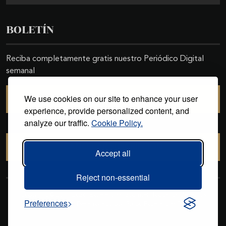
BOLETÍN
Reciba completamente gratis nuestro Periódico Digital
semanal
We use cookies on our site to enhance your user
SUSCRIBIRSE
experience, provide personalized content, and
analyze our traffic.
Cookie Policy.
CANCELAR SUSCRIPCIÓN
Accept all
Reject non-essential
Copyright © 2011-2026. Excelencias Gourmet. Todos los derechos
Preferences
reservados. Desarrollado por
Grupo Excelencias
.