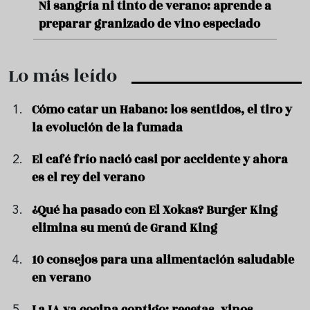
nde a
Aceitunas: el aperitivo estrella del
Sopa
ado
verano
quer
Lo más leído
Cómo catar un Habano: los sentidos, el tiro y
la evolución de la fumada
El café frío nació casi por accidente y ahora
es el rey del verano
¿Qué ha pasado con El Xokas? Burger King
elimina su menú de Grand King
10 consejos para una alimentación saludable
en verano
La IA ya cocina contigo: recetas, vinos,