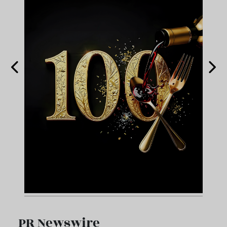
…
PR Newswire