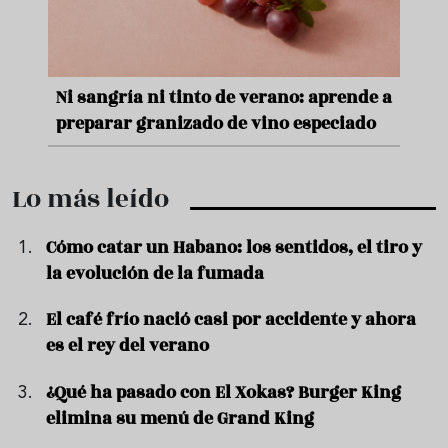
nde a
Aceitunas: el aperitivo estrella del
Sopa
ado
verano
quer
…
Lo más leído
Cómo catar un Habano: los sentidos, el tiro y
la evolución de la fumada
El café frío nació casi por accidente y ahora
es el rey del verano
¿Qué ha pasado con El Xokas? Burger King
elimina su menú de Grand King