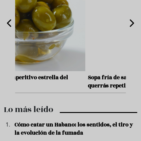
Sopa fría de sandía: el plato que
¿Cuá
querrás repetir todo el verano
y re
Lo más leído
Cómo catar un Habano: los sentidos, el tiro y
la evolución de la fumada