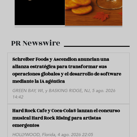
PR Newswire
Schreiber Foods y Ascendion anuncian una
alianza estratégica para transformar sus
operaciones globales y el desarrollo de software
mediante la IA agéntica
GREEN BAY, WI, y BASKING RIDGE, NJ, 5 ago. 2026
14:42
Hard Rock Cafe y Coca-Cola® lanzan el concurso
musical Hard Rock Rising para artistas
emergentes
HOLLYWOOD, Florida, 4 ago. 2026 22:05