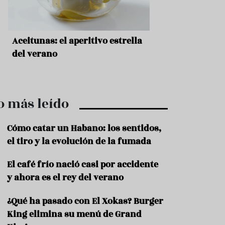
r
t
r
o
t
a
Sopa fría de sandía: el plato
¿Cuál es el orige
u
r
que querrás repetir todo el
Historia y receta
i
verano
auténtica boloñ
s
m
o
o más leído
R
e
c
Cómo catar un Habano: los sentidos,
e
el tiro y la evolución de la fumada
t
a
El café frío nació casi por accidente
s
y ahora es el rey del verano
S
a
¿Qué ha pasado con El Xokas? Burger
l
u
King elimina su menú de Grand
d