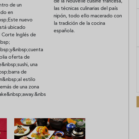
de la Nouvelle cuisine francesa,
ntro de un
las técnicas culinarias del país
ado en
nipón, todo ello macerado con
bsp;Este nuevo
la tradición de la cocina
stá ubicado
española.
 Corte Inglés de
nbsp;
nbsp;y&nbsp;cuenta
plia oferta de
e&nbsp;sushi, una
sp;barra de
n&nbsp;al estilo
demás de una zona
ake&nbsp;away.&nbs