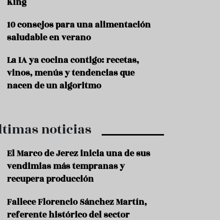
King
P
10 consejos para una alimentación
r
o
saludable en verano
d
u
La IA ya cocina contigo: recetas,
c
t
vinos, menús y tendencias que
o
nacen de un algoritmo
T
r
a
ltimas noticias
d
i
c
El Marco de Jerez inicia una de sus
i
o
vendimias más tempranas y
n
recupera producción
e
s
Fallece Florencio Sánchez Martín,
R
referente histórico del sector