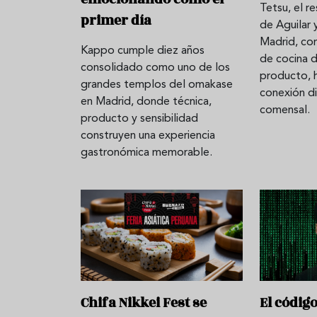
Tetsu, el r
primer día
de Aguilar 
Madrid, co
Kappo cumple diez años
lato
¿Cuál es el origen de la lasaña?
Ni sangría 
de cocina 
consolidado como uno de los
el
Historia y receta de la
aprende a 
producto, 
grandes templos del omakase
auténtica boloñesa
de vino es
conexión di
en Madrid, donde técnica,
comensal.
producto y sensibilidad
construyen una experiencia
gastronómica memorable.
Chifa Nikkei Fest se
El códig