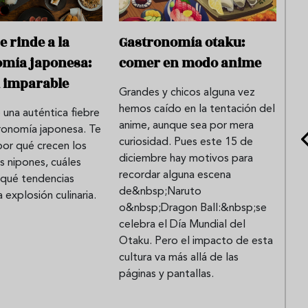
e rinde a la
Gastronomía otaku:
omía japonesa:
comer en modo anime
 imparable
Grandes y chicos alguna vez
hemos caído en la tentación del
 una auténtica fiebre
anime, aunque sea por mera
tronomía japonesa. Te
curiosidad. Pues este 15 de
or qué crecen los
diciembre hay motivos para
s nipones, cuáles
recordar alguna escena
 qué tendencias
de&nbsp;Naruto
 explosión culinaria.
o&nbsp;Dragon Ball:&nbsp;se
celebra el Día Mundial del
Otaku. Pero el impacto de esta
cultura va más allá de las
páginas y pantallas.