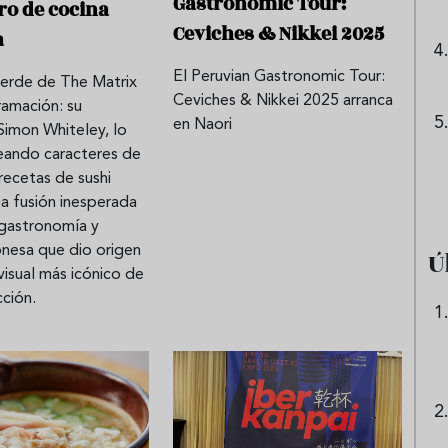
Gastronomic Tour:
bro de cocina
Ceviches & Nikkei 2025
a
El Peruvian Gastronomic Tour:
verde de The Matrix
Ceviches & Nikkei 2025 arranca
ramación: su
en Naori
Simon Whiteley, lo
eando caracteres de
 recetas de sushi
a fusión inesperada
 gastronomía y
onesa que dio origen
Ú
visual más icónico de
cción.