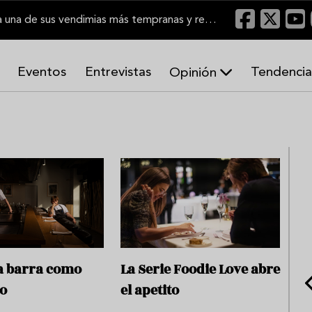
El Marco de Jerez inicia una de sus vendimias más tempranas y recupera producción
Eventos
Entrevistas
Tendencia
Opinión
A
r
m
o
n
í
a
s
la barra como
La Serie Foodie Love abre
io
el apetito