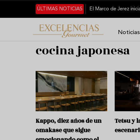
Pasar al contenido principal
ÚLTIMAS NOTICIAS
Noticias
cocina japonesa
Kappo, diez años de un
Tetsu y 
omakase que sigue
escenar
emocionando como el