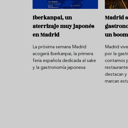
Iberkanpai, un
Madrid s
aterrizaje muy japonés
gastron
en Madrid
un boom
La próxima semana Madrid
Madrid vive
acogerá Iberkanpai, la primera
por la gas
feria española dedicada al sake
contamos p
y la gastronomía japonesa
restaurante
destacan y
marcan esta