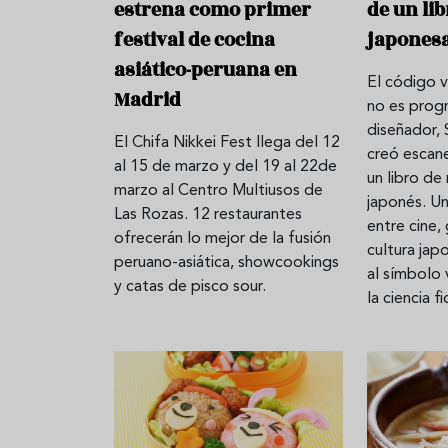
estrena como primer
de un li
festival de cocina
japones
asiático-peruana en
El código 
Madrid
no es prog
diseñador, 
El Chifa Nikkei Fest llega del 12
creó escan
al 15 de marzo y del 19 al 22de
un libro de
marzo al Centro Multiusos de
japonés. Un
Las Rozas. 12 restaurantes
entre cine,
ofrecerán lo mejor de la fusión
cultura jap
peruano-asiática, showcookings
al símbolo 
y catas de pisco sour.
la ciencia fi