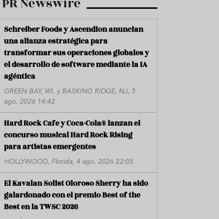
PR Newswire
Schreiber Foods y Ascendion anuncian
una alianza estratégica para
transformar sus operaciones globales y
el desarrollo de software mediante la IA
agéntica
GREEN BAY, WI, y BASKING RIDGE, NJ, 5
ago. 2026 14:42
Hard Rock Cafe y Coca-Cola® lanzan el
concurso musical Hard Rock Rising
para artistas emergentes
HOLLYWOOD, Florida, 4 ago. 2026 22:05
El Kavalan Solist Oloroso Sherry ha sido
galardonado con el premio Best of the
Best en la TWSC 2026