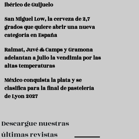
e
ibérico de Guijuelo
s
t
a
San Miguel Low, la cerveza de 2,7
u
grados que quiere abrir una nueva
r
categoría en España
a
n
t
Raimat, Juvé & Camps y Gramona
e
adelantan a julio la vendimia por las
s
altas temperaturas
F
o
México conquista la plata y se
r
clasifica para la final de pastelería
m
a
de Lyon 2027
c
i
ó
n
Descargue nuestras
C
últimas revistas
o