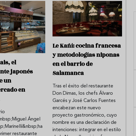
Le Kañí: cocina francesa
y metodologías niponas
is, el
en el barrio de
nte japonés
Salamanca
e un
Tras el éxito del restaurante
rcado en
Don Dimas, los chefs Álvaro
a
Garcés y José Carlos Fuentes
encabezan este nuevo
rio
proyecto gastronómico, cuyo
nbsp;Miguel Ángel
nombre es una declaración de
p;Marinelli&nbsp;ha
intenciones: integrar en el estilo
primer restaurante