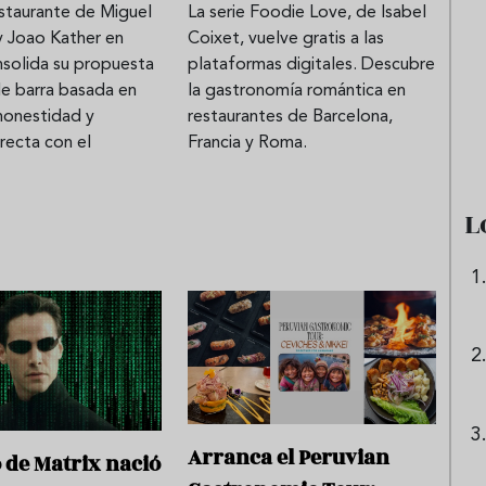
estaurante de Miguel
La serie Foodie Love, de Isabel
y Joao Kather en
Coixet, vuelve gratis a las
nsolida su propuesta
plataformas digitales. Descubre
ni tinto de verano:
Aceitunas: el aperitivo estrell
de barra basada en
la gastronomía romántica en
preparar granizado
del verano
honestidad y
restaurantes de Barcelona,
peciado
recta con el
Francia y Roma.
L
Arranca el Peruvian
o de Matrix nació