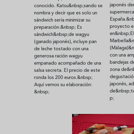
japonés de
conocido. Katsu&nbsp;sando se
supermerc
nombra y decir que es solo un
España.&n
sándwich sería minimizar su
proyecto e
preparación.&nbsp; Es
en&nbsp;El
sándwich&nbsp;de wagyu
Marbella&
(ganado japonés), incluye pan
(Málaga)&
de leche tostado con una
con una am
generosa ración wagyu
bandejas d
empanado acompañado de una
zona de&nb
salsa secreta. El precio de este
degustació
ronda los 200 euros.&nbsp;
japonés, a
Aquí vemos su elaboración:
de&nbsp;t
&nbsp;
p;