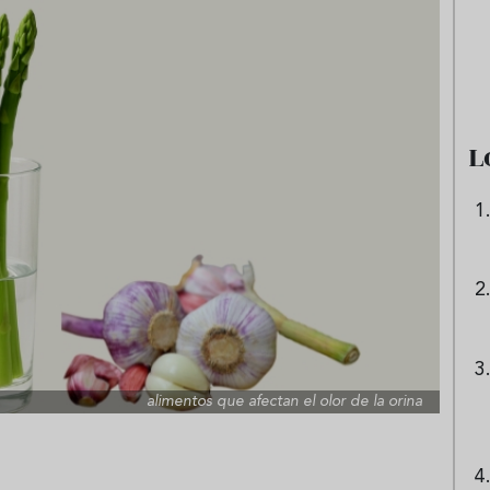
e sandía: el plato
Cinco cremas frías de verdura
 repetir todo el
que querrás repetir todo agost
L
alimentos que afectan el olor de la orina