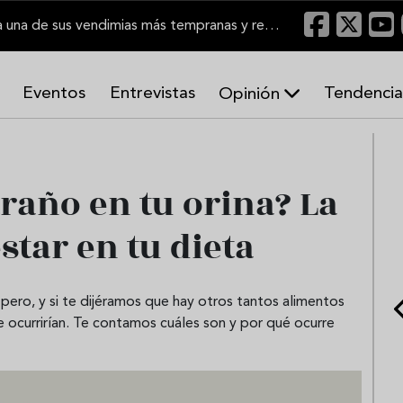
El Marco de Jerez inicia una de sus vendimias más tempranas y recupera producción
Eventos
Entrevistas
Tendencia
Opinión
A
r
m
o
traño en tu orina? La
n
í
star en tu dieta
a
s
pero, y si te dijéramos que hay otros tantos alimentos
te ocurrirían. Te contamos cuáles son y por qué ocurre