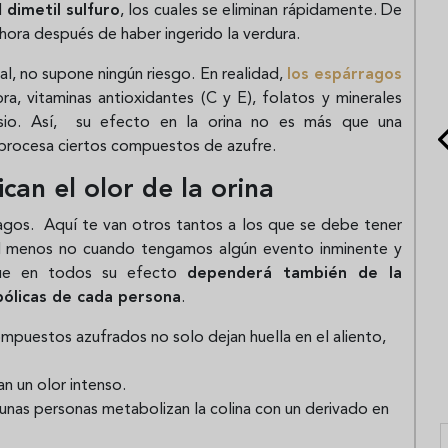
l
dimetil sulfuro
, los cuales se eliminan rápidamente. De
hora después de haber ingerido la verdura.
al, no supone ningún riesgo. En realidad,
los espárragos
ibra, vitaminas antioxidantes (C y E), folatos y minerales
sio. Así, su efecto en la orina no es más que una
procesa ciertos compuestos de azufre.
can el olor de la orina
gos. Aquí te van otros tantos a los que se debe tener
al menos no cuando tengamos algún evento inminente y
que en todos su efecto
dependerá también de la
bólicas de cada persona
.
ompuestos azufrados no solo dejan huella en el aliento,
an un olor intenso.
gunas personas metabolizan la colina con un derivado en