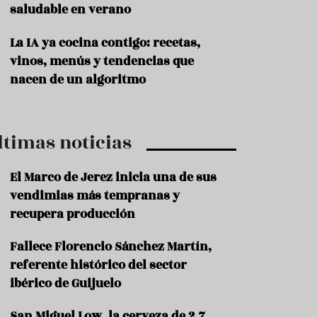
saludable en verano
P
r
La IA ya cocina contigo: recetas,
o
vinos, menús y tendencias que
d
u
nacen de un algoritmo
c
t
o
ltimas noticias
T
r
a
El Marco de Jerez inicia una de sus
d
vendimias más tempranas y
i
c
recupera producción
i
o
Fallece Florencio Sánchez Martín,
n
referente histórico del sector
e
s
ibérico de Guijuelo
R
San Miguel Low, la cerveza de 2,7