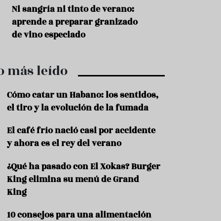
r
t
s
Ni sangría ni tinto de verano:
Aceitunas: el ape
r
o
aprende a preparar granizado
del verano
o
t
de vino especiado
u
r
i
o más leído
s
m
o
Cómo catar un Habano: los sentidos,
R
el tiro y la evolución de la fumada
e
c
El café frío nació casi por accidente
e
y ahora es el rey del verano
t
a
s
¿Qué ha pasado con El Xokas? Burger
King elimina su menú de Grand
S
a
King
l
u
10 consejos para una alimentación
d