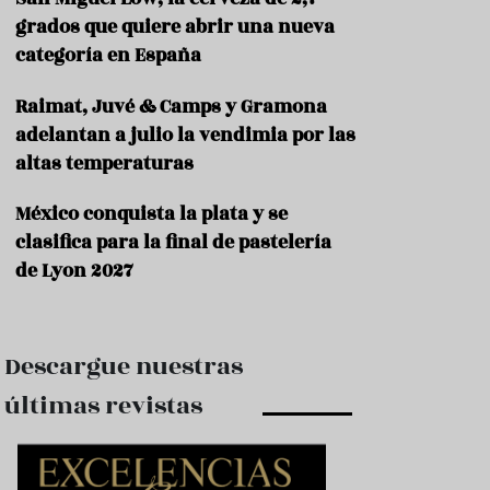
e
s
grados que quiere abrir una nueva
t
categoría en España
a
u
Raimat, Juvé & Camps y Gramona
r
a
adelantan a julio la vendimia por las
n
altas temperaturas
t
e
s
México conquista la plata y se
clasifica para la final de pastelería
F
de Lyon 2027
o
r
m
a
c
Descargue nuestras
i
ó
últimas revistas
n
C
o