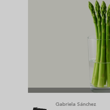
Aceitunas: el aperitivo estrella
Sopa fría d
del verano
que querrás
verano
Gabriela Sánchez