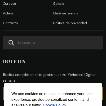
Quiosco
Galería
Videos
Quiénes somos
Contacto
Política de privacidad
Buscar
BOLETÍN
Reciba completamente gratis nuestro Periódico Digital
semanal
We use cookies on our site to enhance your user
SUSCRIBIRSE
experience, provide personalized content, and
analyze our traffic.
Cookie Policy.