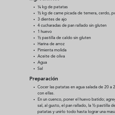
¼ kg de patatas
½ kg de carne picada de ternera, cerdo, p
3 dientes de ajo
4 cucharadas de pan rallado sin gluten
1 huevo
½ pastilla de caldo sin gluten
Harina de arroz
Pimienta molida
Aceite de oliva
Agua
Sal
Preparación
Cocer las patatas en agua salada de 20 a 25
con ellas.
En un cuenco, poner el huevo batido; agrega
sal, al gusto, el pan rallado, la ½ pastilla
patatas y unirlo todo hasta lograr una m