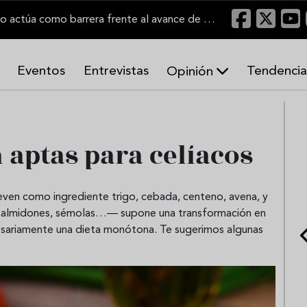
"Un viñedo bien labrado actúa como barrera frente al avance de las llamas"
Eventos
Entrevistas
Tendencia
Opinión
A
r
m
o
 aptas para celíacos
n
í
a
s
leven como ingrediente trigo, cebada, centeno, avena, y
s, almidones, sémolas…— supone una transformación en
esariamente una dieta monótona. Te sugerimos algunas