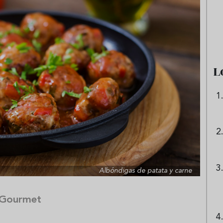
as frías de verduras
Ni sangría ni tinto de verano:
s repetir todo agosto
aprende a preparar granizado
de vino especiado
L
Albóndigas de patata y carne
 Gourmet