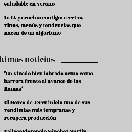
saludable en verano
P
r
La IA ya cocina contigo: recetas,
o
vinos, menús y tendencias que
d
u
nacen de un algoritmo
c
t
o
ltimas noticias
T
r
a
"Un viñedo bien labrado actúa como
d
barrera frente al avance de las
i
c
llamas"
i
o
El Marco de Jerez inicia una de sus
n
vendimias más tempranas y
e
s
recupera producción
R
Fallece Florencio Sánchez Martín,