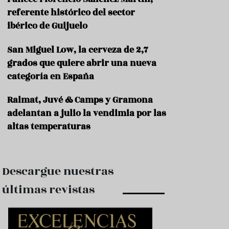
e
s
referente histórico del sector
t
ibérico de Guijuelo
a
u
San Miguel Low, la cerveza de 2,7
r
a
grados que quiere abrir una nueva
n
categoría en España
t
e
s
Raimat, Juvé & Camps y Gramona
adelantan a julio la vendimia por las
F
altas temperaturas
o
r
m
a
c
Descargue nuestras
i
ó
últimas revistas
n
C
o