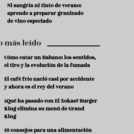
r
t
Aceitunas: el aperitivo estrella
Sopa fría de sand
r
del verano
que querrás repet
o
t
verano
u
r
i
o más leído
s
m
o
Cómo catar un Habano: los sentidos,
R
el tiro y la evolución de la fumada
e
c
El café frío nació casi por accidente
e
y ahora es el rey del verano
t
a
s
¿Qué ha pasado con El Xokas? Burger
King elimina su menú de Grand
S
a
King
l
u
10 consejos para una alimentación
d