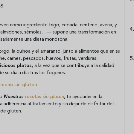
45
leven como ingrediente trigo, cebada, centeno, avena, y
s, almidones, sémolas…— supone una transformación en
esariamente una dieta monótona.
sorgo, la quinoa y el amaranto, junto a alimentos que en su
e, carnes, pescados, huevos, frutas, verduras,
iciosos platos,
a la vez que se contribuye a la calidad
de su día a día tras los fogones.
 menú sin gluten
ro
Nuestras
recetas sin gluten
, te ayudarán en la
a adherencia al tratamiento y sin dejar de disfrutar del
 de gluten.