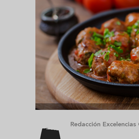
strella
Sopa fría de sandía: el plato
Cinco crem
que querrás repetir todo el
que querrá
verano
Redacción Excelencias