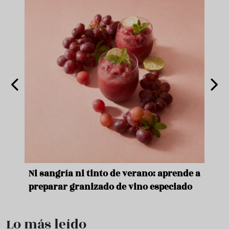
e
Ni sangría ni tinto de verano: aprende a
Acei
preparar granizado de vino especiado
vera
Lo más leído