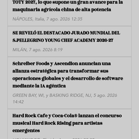
TOTY 2027, lo que supone un gran avance para la
maquinaria agrícola china de alta potencia
NÁPOLES, Italia, 7 ago. 2026 12:35
SE REVELÓ EL DESTACADO JURADO MUNDIAL DEL
S.PELLEGRINO YOUNG CHEF ACADEMY 2026-27
MILÁN, 7 ago. 2026 8:19
Schreiber Foods y Ascendion anuncian una
alianza estratégica para transformar sus
operaciones globales y el desarrollo de software
mediante la IA agéntica
GREEN BAY, WI, y BASKING RIDGE, NJ, 5 ago. 2026
14:42
Hard Rock Cafe y Coca-Cola® lanzan el concurso
musical Hard Rock Rising para artistas
emergentes