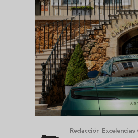
Aceitunas: el aperitivo estrella
Sopa fría d
del verano
que querrás
verano
Redacción Excelencias