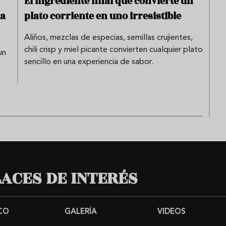
El ingrediente final que convierte un
la
plato corriente en uno irresistible
Aliños, mezclas de especias, semillas crujientes,
chili crisp y miel picante convierten cualquier plato
un
sencillo en una experiencia de sabor.
ACES DE INTERÉS
CO
GALERÍA
VIDEOS