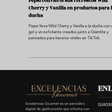
Pepsi convierte sus refrescos Wild
Cherry y Vanilla en productos para 
ducha
Pepsi lleva Wild Cherry y Vanilla a la ducha con 
gel y un exfoliante creados junto a Glamlite y
pensados para hacerse virales en TikTok.
ENL
Excelencias Gourmet es un periódico
QUIOS
digital de gastronomía que informa con