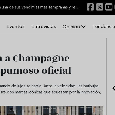
El Marco de Jerez inicia una de sus vendimias más tempranas y recupera producción
Eventos
Entrevistas
Tendencia
Opinión
A
r
m
o
ha a Champagne
n
í
spumoso oficial
a
s
do de lujos se habla. Ante la velocidad, las burbujas
tre dos marcas icónicas que apuestan por la innovación,