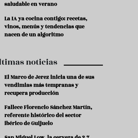
saludable en verano
P
r
La IA ya cocina contigo: recetas,
o
vinos, menús y tendencias que
d
u
nacen de un algoritmo
c
t
o
ltimas noticias
T
r
a
El Marco de Jerez inicia una de sus
d
vendimias más tempranas y
i
c
recupera producción
i
o
Fallece Florencio Sánchez Martín,
n
referente histórico del sector
e
s
ibérico de Guijuelo
R
San Miguel Low, la cerveza de 2,7