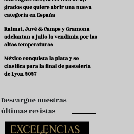
e
s
grados que quiere abrir una nueva
t
categoría en España
a
u
Raimat, Juvé & Camps y Gramona
r
a
adelantan a julio la vendimia por las
n
altas temperaturas
t
e
s
México conquista la plata y se
clasifica para la final de pastelería
F
de Lyon 2027
o
r
m
a
c
Descargue nuestras
i
ó
últimas revistas
n
C
o