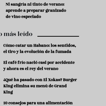
r
t
s
Ni sangría ni tinto de verano:
Aceitunas: el ape
r
o
aprende a preparar granizado
del verano
o
t
de vino especiado
u
r
i
o más leído
s
m
o
Cómo catar un Habano: los sentidos,
R
el tiro y la evolución de la fumada
e
c
El café frío nació casi por accidente
e
y ahora es el rey del verano
t
a
s
¿Qué ha pasado con El Xokas? Burger
King elimina su menú de Grand
S
a
King
l
u
10 consejos para una alimentación
d