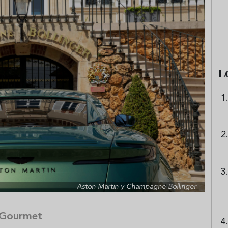
e sandía: el plato
Cinco cremas frías de verdura
 repetir todo el
que querrás repetir todo agost
L
Aston Martin y Champagne Bollinger
 Gourmet