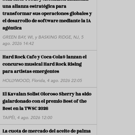
una alianza estratégica para
transformar sus operaciones globales y
el desarrollo de software mediante la IA
agéntica
GREEN BAY, WI, y BASKING RIDGE, NJ, 5
ago. 2026 14:42
Hard Rock Cafe y Coca-Cola® lanzan el
concurso musical Hard Rock Rising
para artistas emergentes
HOLLYWOOD, Florida, 4 ago. 2026 22:05
El Kavalan Solist Oloroso Sherry ha sido
galardonado con el premio Best of the
Best en la TWSC 2026
TAIPÉI, 4 ago. 2026 12:00
La cuota de mercado del aceite de palma