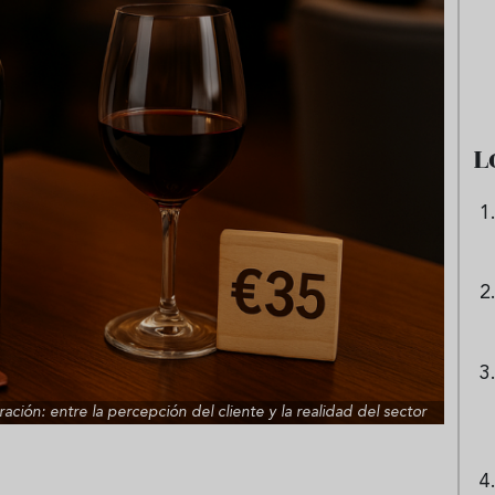
e sandía: el plato
Cinco cremas frías de verdura
 repetir todo el
que querrás repetir todo agost
L
ración: entre la percepción del cliente y la realidad del sector