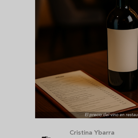
Aceitunas: el aperitivo estrella
Sopa fría d
del verano
que querrás
verano
El precio del vino en restau
Cristina Ybarra