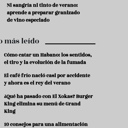
r
t
s
Ni sangría ni tinto de verano:
Aceitunas: el ape
r
o
aprende a preparar granizado
del verano
o
t
de vino especiado
u
r
i
o más leído
s
m
o
Cómo catar un Habano: los sentidos,
R
el tiro y la evolución de la fumada
e
c
El café frío nació casi por accidente
e
y ahora es el rey del verano
t
a
s
¿Qué ha pasado con El Xokas? Burger
King elimina su menú de Grand
S
a
King
l
u
10 consejos para una alimentación
d