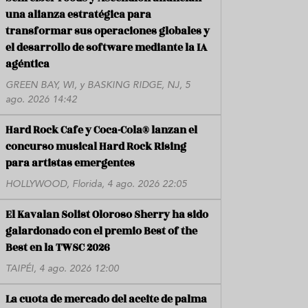
una alianza estratégica para
transformar sus operaciones globales y
el desarrollo de software mediante la IA
agéntica
GREEN BAY, WI, y BASKING RIDGE, NJ, 5
ago. 2026 14:42
Hard Rock Cafe y Coca-Cola® lanzan el
concurso musical Hard Rock Rising
para artistas emergentes
HOLLYWOOD, Florida, 4 ago. 2026 22:05
El Kavalan Solist Oloroso Sherry ha sido
galardonado con el premio Best of the
Best en la TWSC 2026
TAIPÉI, 4 ago. 2026 12:00
La cuota de mercado del aceite de palma