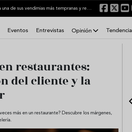
El Marco de Jerez inicia una de sus vendimias más tempranas y recupera producción
Eventos
Entrevistas
Tendencia
Opinión
A
r
m
o
 en restaurantes:
n
í
n del cliente y la
a
s
r
s veces más en un restaurante? Descubre los márgenes,
lería.