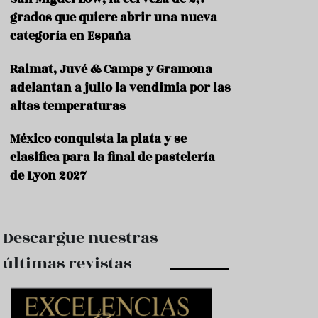
e
s
grados que quiere abrir una nueva
t
categoría en España
a
u
Raimat, Juvé & Camps y Gramona
r
a
adelantan a julio la vendimia por las
n
altas temperaturas
t
e
s
México conquista la plata y se
clasifica para la final de pastelería
F
de Lyon 2027
o
r
m
a
c
Descargue nuestras
i
ó
últimas revistas
n
C
o