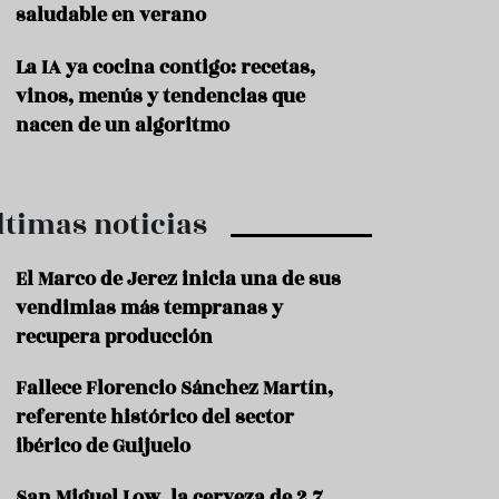
saludable en verano
P
r
La IA ya cocina contigo: recetas,
o
vinos, menús y tendencias que
d
u
nacen de un algoritmo
c
t
o
ltimas noticias
T
r
a
El Marco de Jerez inicia una de sus
d
vendimias más tempranas y
i
c
recupera producción
i
o
Fallece Florencio Sánchez Martín,
n
referente histórico del sector
e
s
ibérico de Guijuelo
R
San Miguel Low, la cerveza de 2,7