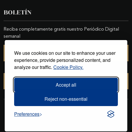
BOLETÍN
Reciba completamente gratis nuestro Periódico Digital
semanal
We use cookies on our site to enhance your user
SUSCRIBIRSE
experience, provide personalized content, and
analyze our traffic.
Cookie Policy.
CANCELAR SUSCRIPCIÓN
Accept all
Reject non-essential
Copyright © 2011-2026. Excelencias Gourmet. Todos los derechos
Preferences
reservados. Desarrollado por
Grupo Excelencias
.