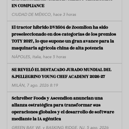
EN COMPLIANCE
CIUDAD DE MÉXICO, hace 3 horas
El tractor híbrido DV3504 de Zoomlion ha sido
preseleccionado en dos categorías de los premios
TOTY 2027, lo que supone un gran avance para la
maquinaria agrícola china de alta potencia
NÁPOLES, Italia, hace 5 horas
SE REVELÓ EL DESTACADO JURADO MUNDIAL DEL
S.PELLEGRINO YOUNG CHEF ACADEMY 2026-27
MILÁN, 7 ago. 2026 8:19
Schreiber Foods y Ascendion anuncian una
alianza estratégica para transformar sus
operaciones globales y el desarrollo de software
mediante la IA agéntica
GREEN BAY, WI, y BASKING RIDGE, NJ, 5 ago. 2026